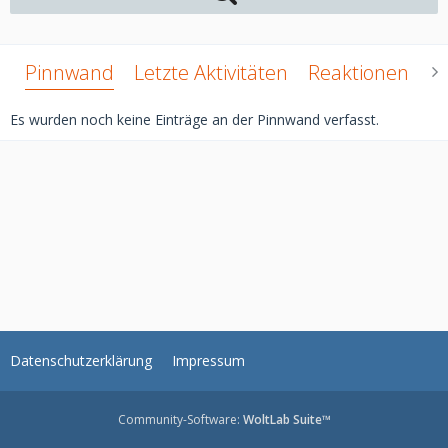
Pinnwand
Letzte Aktivitäten
Reaktionen
Ü
Es wurden noch keine Einträge an der Pinnwand verfasst.
Datenschutzerklärung
Impressum
Community-Software:
WoltLab Suite™