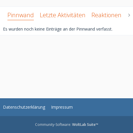
Pinnwand
Letzte Aktivitäten
Reaktionen
Ü
Es wurden noch keine Einträge an der Pinnwand verfasst.
Datenschutzerklärung
Impressum
Community-Software:
WoltLab Suite™