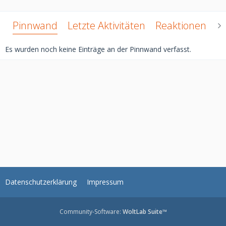
Pinnwand
Letzte Aktivitäten
Reaktionen
Ü
Es wurden noch keine Einträge an der Pinnwand verfasst.
Datenschutzerklärung
Impressum
Community-Software:
WoltLab Suite™