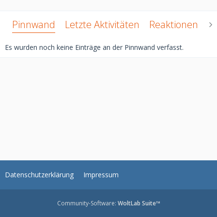
Pinnwand
Letzte Aktivitäten
Reaktionen
Ü
Es wurden noch keine Einträge an der Pinnwand verfasst.
Datenschutzerklärung
Impressum
Community-Software:
WoltLab Suite™