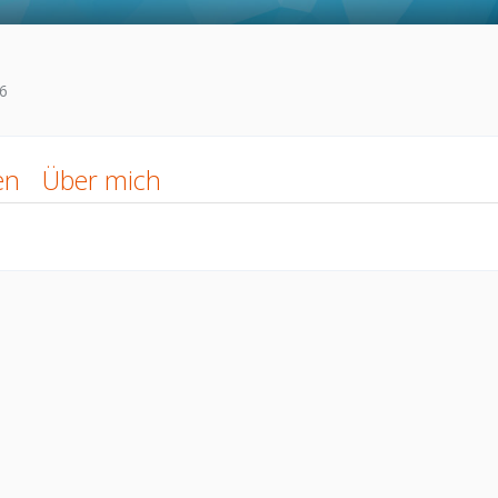
6
en
Über mich