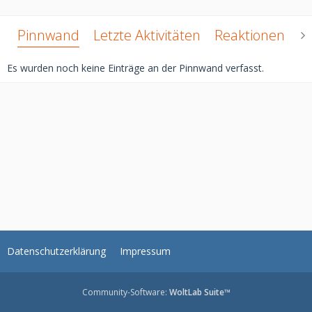
Pinnwand
Letzte Aktivitäten
Reaktionen
Ü
Es wurden noch keine Einträge an der Pinnwand verfasst.
Datenschutzerklärung
Impressum
Community-Software:
WoltLab Suite™