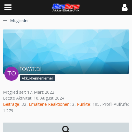
Mitglieder
towatai
Akku-Kennenlerner
Mitglied seit 17. März 2022
Letzte Aktivität:
16. August 2024
Beiträge
32
Erhaltene Reaktionen
3
Punkte
195
Profil-Aufrufe
1.279