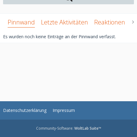
Pinnwand
Letzte Aktivitäten
Reaktionen
Ü
Es wurden noch keine Einträge an der Pinnwand verfasst.
Datenschutzerklärung
Impressum
Community-Software:
WoltLab Suite™