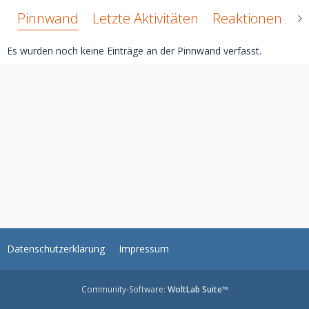
Pinnwand
Letzte Aktivitäten
Reaktionen
Ü
Es wurden noch keine Einträge an der Pinnwand verfasst.
Datenschutzerklärung
Impressum
Community-Software:
WoltLab Suite™