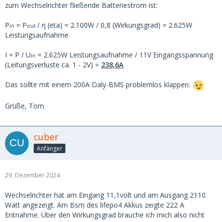
zum Wechselrichter fließende Batteriestrom ist:
P
= P
/ η (eta) = 2.100W / 0,8 (Wirkungsgrad) = 2.625W
in
out
Leistungsaufnahme
I = P / U
= 2.625W Leistungsaufnahme / 11V Eingangsspannung
in
(Leitungsverluste ca. 1 - 2V) =
238,6A
Das sollte mit einem 200A Daly-BMS problemlos klappen.
Grüße, Tom
cuber
Anfänger
29. Dezember 2024
Wechselrichter hat am Eingang 11,1volt und am Ausgang 2110
Watt angezeigt. Am Bsm des lifepo4 Akkus zeigte 222 A
Entnahme. Über den Wirkungsgrad brauche ich mich also nicht