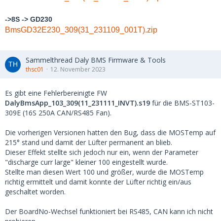
->8S -> GD230
BmsGD32E230_309(31_231109_001T).zip
Sammelthread Daly BMS Firmware & Tools
thsc01
12. November 2023
Es gibt eine Fehlerbereinigte FW
DalyBmsApp_103_309(11_231111_INVT).s19
für die BMS-ST103-
309E (16S 250A CAN/RS485 Fan).
Die vorherigen Versionen hatten den Bug, dass die MOSTemp auf
215° stand und damit der Lüfter permanent an blieb.
Dieser Effekt stellte sich jedoch nur ein, wenn der Parameter
"discharge curr large" kleiner 100 eingestellt wurde.
Stellte man diesen Wert 100 und größer, wurde die MOSTemp
richtig ermittelt und damit konnte der Lüfter richtig ein/aus
geschaltet worden.
Der BoardNo-Wechsel funktioniert bei RS485, CAN kann ich nicht