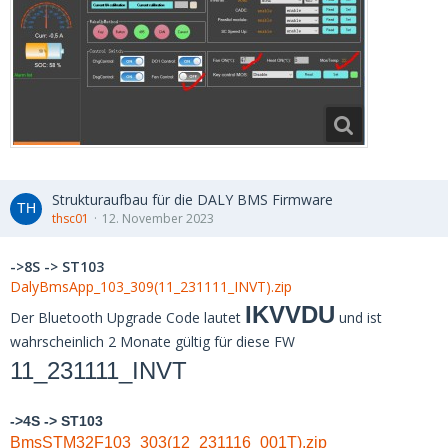
Strukturaufbau für die DALY BMS Firmware
thsc01
12. November 2023
->8S -> ST103
DalyBmsApp_103_309(11_231111_INVT).zip
IKVVDU
Der Bluetooth Upgrade Code lautet
und ist
wahrscheinlich 2 Monate gültig für diese FW
11_231111_INVT
->4S -> ST103
BmsSTM32F103_303(12_231116_001T).zip