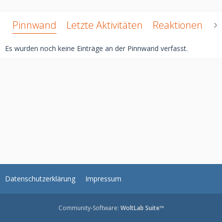
Pinnwand
Letzte Aktivitäten
Reaktionen
Ü
Es wurden noch keine Einträge an der Pinnwand verfasst.
Datenschutzerklärung
Impressum
Community-Software:
WoltLab Suite™