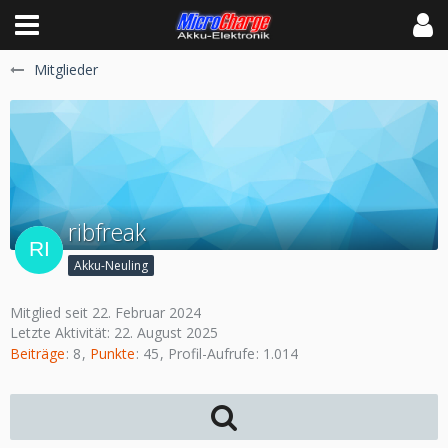
Mitglieder
ribfreak
Akku-Neuling
Mitglied seit 22. Februar 2024
Letzte Aktivität:
22. August 2025
Beiträge
8
Punkte
45
Profil-Aufrufe
1.014