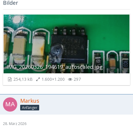
Bilder
IMG_20260326_194619_autoscaled.jpg
254,13 kB
1.600×1.200
297
Markus
Anfänger
28. März 2026