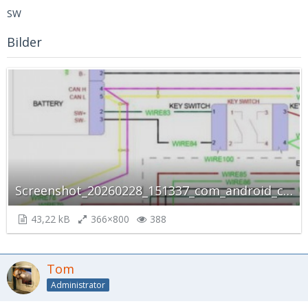
SW
Bilder
Screenshot_20260228_151337_com_android_chrome_ChromeTabbedActivity_autoscaled.jpg
43,22 kB
366×800
388
Tom
Administrator