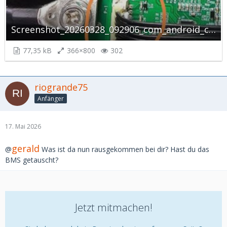
Screenshot_20260328_092906_com_android_chrome_CustomTabActivity_autoscaled.jpg
77,35 kB
366×800
302
riogrande75
Anfänger
17. Mai 2026
gerald
@
Was ist da nun rausgekommen bei dir? Hast du das
BMS getauscht?
Jetzt mitmachen!