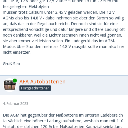
auf 16 V, 17 V oder gar 17,5 V über Stunden so tun - Zellen mit
festgelegtem Elektolyten
müssen trotz Calzium unter 2,45 V geladen werden. Die 12 V
AGMs also bis 14,8 V - dabei nehmen sie aber den Strom so willig
an, daß das in der Regel auch reicht. Dennoch sind sie für eine
entsprechend vorsichtige und dafür längere und öftere Ladung oft
noch dankbarer, weil die Lichtmaschinen ihnen nicht viel gönnen,
sie aber immer viel leisten sollen. Ein Ladegerät das im AGM-
Modus über Stunden mehr als 14.8 V rausgibt sollte man also hier
nicht einsetzen.
Gruß Seb
Online
AFA-Autobatterien
Fortgeschrittener
4. Februar 2023
Die AGM hat gegenüber der Naßbatterie im unteren Ladebereich
tatsächlich eine höhere Ladungsaufnahme, weshalb man mit 110
% statt der üblichen 120 % bei Naßbatterien Kapazitätseinladung