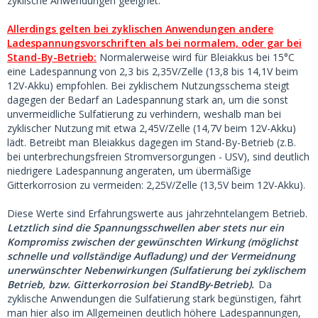
zyklische Anwendungen geeignet.
Allerdings gelten bei zyklischen Anwendungen andere
Ladespannungsvorschriften als bei normalem, oder gar bei
Stand-By-Betrieb:
Normalerweise wird für Bleiakkus bei 15°C
eine Ladespannung von 2,3 bis 2,35V/Zelle (13,8 bis 14,1V beim
12V-Akku) empfohlen. Bei zyklischem Nutzungsschema steigt
dagegen der Bedarf an Ladespannung stark an, um die sonst
unvermeidliche Sulfatierung zu verhindern, weshalb man bei
zyklischer Nutzung mit etwa 2,45V/Zelle (14,7V beim 12V-Akku)
lädt. Betreibt man Bleiakkus dagegen im Stand-By-Betrieb (z.B.
bei unterbrechungsfreien Stromversorgungen - USV), sind deutlich
niedrigere Ladespannung angeraten, um übermäßige
Gitterkorrosion zu vermeiden: 2,25V/Zelle (13,5V beim 12V-Akku).
Diese Werte sind Erfahrungswerte aus jahrzehntelangem Betrieb.
Letztlich sind die Spannungsschwellen aber stets nur ein
Kompromiss zwischen der gewünschten Wirkung (möglichst
schnelle und vollständige Aufladung) und der Vermeidnung
unerwünschter Nebenwirkungen
(Sulfatierung bei zyklischem
Betrieb, bzw. Gitterkorrosion bei StandBy-Betrieb).
Da
zyklische Anwendungen die Sulfatierung stark begünstigen, fährt
man hier also im Allgemeinen deutlich höhere Ladespannungen,