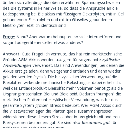
ändern sich allerdings die oben erwähnten Spannungsschwellen
des Bleisystems in keiner Weise, so dass die Ansprüche an die
Ladespannung bei Bleiakkus mit flüssigem Elektrolyten, mit in Gel
gebundenem Elektrolyten und mit im Glasvlies gebundenem
Elektrolyten letztlich identisch sind.
Frage:
Nanu? Aber warum behaupten so viele Internetforen und
sogar Ladegerätehersteller etwas anderes?
Antwort:
Gute Frage! Ich vermute, das hat rein markttechnische
Gründe: AGM-Akkus werden u.a. gern für sogenannte
zyklische
Anwendungen
verwendet. Das sind Anwendungen, bei denen die
Akkus erst geladen, dann weitgehend entladen und dann wieder
geladen werden (cyclic). Die bei zyklischer Verwendung auf die
Bleiplatten wirkende mechanische Belastung ist dabei erheblich,
weil das Entladeprodukt Bleisulfat mehr Volumen benötigt als die
Ursprungsmaterialien Blei und Bleidioxid. Dadurch "pumpen" die
metallischen Platten unter zyklischer Verwendung, was für das
gesamte System großen Stress bedeutet. Weil AGM-Akkus durch
die Vlieszwischenlagen die Platten quasi zusammenpressen,
widerstehen diese diesem Stress aber im Vergleich mit anderen
Bleisystemen besonders gut. Sie sind also
besonders gut
für