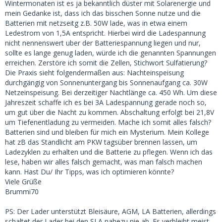
Wintermonaten ist es ja bekanntlich düster mit Solarenergie und
mein Gedanke ist, dass ich das bisschen Sonne nutze und die
Batterien mit netzseitg z.B. 50W lade, was in etwa einem
Ledestrom von 1,5A entspricht. Hierbei wird die Ladespannung
nicht nennenswert uber der Batteriespannung liegen und nur,
sollte es lange genug laden, würde ich die genannten Spannungen
erreichen. Zerstöre ich somit die Zellen, Stichwort Sulfatierung?
Die Praxis sieht folgendermaßen aus: Nachteinspeisung
durchgängig von Sonnenuntergang bis Sonnenaufgang ca. 30W
Netzeinspeisung. Bei derzeitiger Nachtlänge ca. 450 Wh. Um diese
Jahreszeit schaffe ich es bei 3A Ladespannung gerade noch so,
um gut über die Nacht zu kommen. Abschaltung erfolgt bei 21,8V
um Tiefenentladung zu vermeiden. Mache ich somit alles falsch?
Batterien sind und bleiben für mich ein Mysterium. Mein Kollege
hat zB das Standlicht am PKW tagsüber brennen lassen, um
Ladezyklen zu erhalten und die Batterie zu pflegen. Wenn ich das
lese, haben wir alles falsch gemacht, was man falsch machen
kann. Hast Du/ Ihr Tipps, was ich optimieren könnte?
Viele Grüße
Brummi70
PS: Der Lader unterstützt Bleisäure, AGM, LA Batterien, allerdings
schaltet der Lader bei den SLA nahezu nie ab. Es verbleibt meist