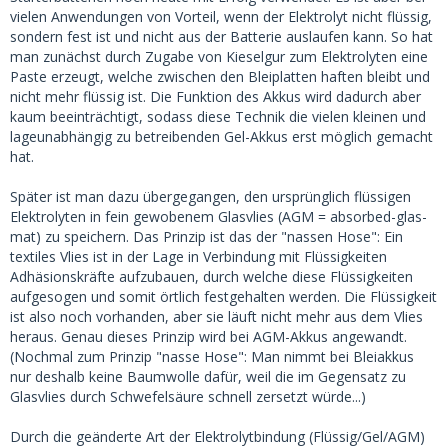
vielen Anwendungen von Vorteil, wenn der Elektrolyt nicht flüssig,
sondern fest ist und nicht aus der Batterie auslaufen kann. So hat
man zunächst durch Zugabe von Kieselgur zum Elektrolyten eine
Paste erzeugt, welche zwischen den Bleiplatten haften bleibt und
nicht mehr flüssig ist. Die Funktion des Akkus wird dadurch aber
kaum beeinträchtigt, sodass diese Technik die vielen kleinen und
lageunabhängig zu betreibenden Gel-Akkus erst möglich gemacht
hat.
Später ist man dazu übergegangen, den ursprünglich flüssigen
Elektrolyten in fein gewobenem Glasvlies (AGM = absorbed-glas-
mat) zu speichern. Das Prinzip ist das der "nassen Hose": Ein
textiles Vlies ist in der Lage in Verbindung mit Flüssigkeiten
Adhäsionskräfte aufzubauen, durch welche diese Flüssigkeiten
aufgesogen und somit örtlich festgehalten werden. Die Flüssigkeit
ist also noch vorhanden, aber sie läuft nicht mehr aus dem Vlies
heraus. Genau dieses Prinzip wird bei AGM-Akkus angewandt.
(Nochmal zum Prinzip "nasse Hose": Man nimmt bei Bleiakkus
nur deshalb keine Baumwolle dafür, weil die im Gegensatz zu
Glasvlies durch Schwefelsäure schnell zersetzt würde...)
Durch die geänderte Art der Elektrolytbindung (Flüssig/Gel/AGM)