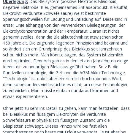
Überlegung:
Das Bleisystem (positive Elektrode: Bleidioxid,
negative Elektrode: Blei, gemeinsames Entladeprodukt: Bleisulfat,
Elektrolyt: verdünnte Schwefelsäure) weist bestimmte
Spannungsschwellen für Ladung und Entladung auf. Diese sind in
erster Linie abhängig von den verwendeten Bleilegierungen, der
Elektrolytkonzentration und der Temperatur. Daran ist nichts
geheimnisvolles, denn die Bleiakkutechnik ist inzwischen schon
160 Jahre alt. Die zugrunde liegenden Prinzipien sind bekannt und
so ändert sich am Grundprinzip des Bleiakkus seit Jahrzehnten
schon nichts mehr. Man könnte sagen, das System ist ziemlich
durchoptimiert. Dennoch gab es in den letzten Jahrzehnten einige
Ideen, die zu neuartigen Bleiakkus geführt haben. So z.B. die
Rundzellentechnologie, die Gel- und die AGM-Akku-Technologie.
"Technologie" ist dabei aber ein ziemlich hochtrabendes Wort,
denn so besonders viel brauchte es nicht, um diese Technologien
zu entwickeln. Man musste einfach nur darauf kommen und
etwas experimentieren.
Ohne jetzt zu sehr ins Detail zu gehen, kann man feststellen, dass
bei Bleiakkus mit flüssigem Elektrolyten die verdünnte
Schwefelsäure in physikalisch flüssigem Zustand um die
Bleiplatten schwappt. Dieses Prinzip wird bei fast allen
Starterbatterien noch heute mit Erfolg verwendet. Es ist aber bei