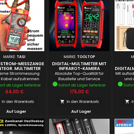
MARKE:
TASI
MARKE:
TOOLTOP
M
HSTROM-MESSZANGE
DIGITAL-MULTIMETER MIT
INTEGR. MULTIMETER
INFRAROT-KAMERA
DIGITAL
682 
eme Strommessung
Absolute Top-Qualität für
Mit aufl
 Kabel aufzutrennen
Baustelle und Service
und 
Zubehör/
ort ab Lager lieferbar
Sofort ab Lager lieferbar
Sofor
Preis
Preis
44,00 €
175,00 €
In den Warenkorb
In den Warenkorb
I




Auf Lager
Auf Lager