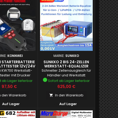
RKE:
KONNWEI
MARKE:
SUNKKO
 STARTERBATTERIE
SUNKKO 2 BIS 24-ZELLEN
TTTESTER 12V/24V
WERKSTATT-EQUALIZER
IT DRUCKER
D1524+
 KW700 Werkstatt-
Schneller Zellenausgleich für
tester mit Drucker
Händler und Werkstatt
t ab Lager lieferbar
Sofort ab Lager lieferbar
Preis
Preis
97,50 €
625,00 €
n den Warenkorb
In den Warenkorb



Auf Lager
Auf Lager