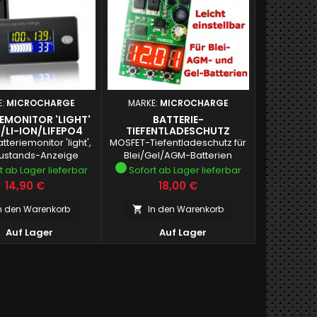
E:
MICROCHARGE
MARKE:
MICROCHARGE
EMONITOR 'LIGHT'
BATTERIE-
/LI-ION/LIFEPO4
TIEFENTLADESCHUTZ
EINSTELLBAR 12V, MAX. 15A
tteriemonitor 'light',
MOSFET-Tiefentladeschutz für
ustands-Anzeige
Blei/Gel/AGM-Batterien
t ab Lager lieferbar
Sofort ab Lager lieferbar
Preis
Preis
14,90 €
18,00 €
n den Warenkorb
In den Warenkorb



Auf Lager
Auf Lager