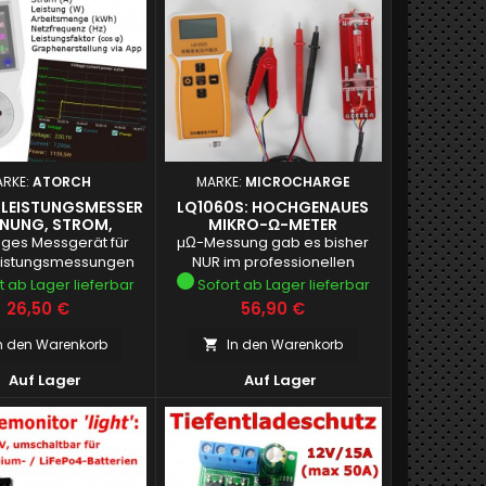
ARKE:
ATORCH
MARKE:
MICROCHARGE
LEISTUNGSMESSER
LQ1060S: HOCHGENAUES
NUNG, STROM,
MIKRO-Ω-METER
LEISTUNG,
tiges Messgerät für
µΩ-Messung gab es bisher
NGSFAKTOR USW.)
istungsmessungen
NUR im professionellen
Bereich!
t ab Lager lieferbar
Sofort ab Lager lieferbar
Preis
Preis
26,50 €
56,90 €
n den Warenkorb
In den Warenkorb



Auf Lager
Auf Lager