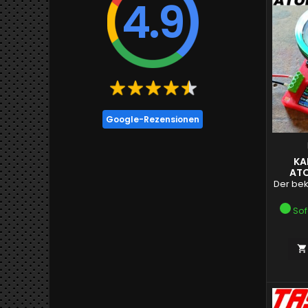
4.9
Google-Rezensionen
KA
ATO
2
Der bek
Sof
