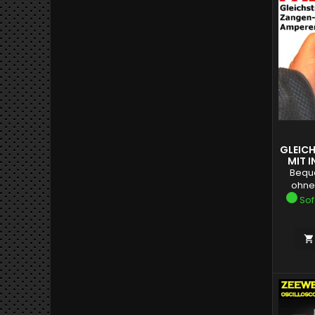
GLEIC
MIT 
Bequ
ohne
Sof
