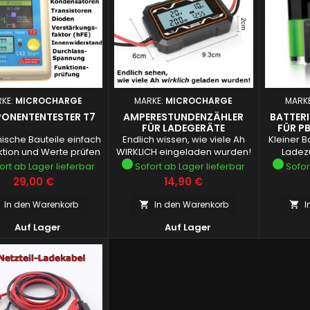
KE:
MICROCHARGE
MARKE:
MICROCHARGE
MARK
ONENTENTESTER T7
AMPERESTUNDENZÄHLER
BATTERI
FÜR LADEGERÄTE
FÜR PB
nische Bauteile einfach
Endlich wissen, wie viele Ah
Kleiner Ba
ktion und Werte prüfen
WIRKLICH eingeladen wurden!
Ladez
ort ab Lager lieferbar
Sofort ab Lager lieferbar
Sofor
Preis
Preis
29,00 €
14,90 €
In den Warenkorb
In den Warenkorb
I




Auf Lager
Auf Lager