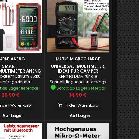
ARKE:
ANENG
MARKE:
MICROCHARGE
SMART-
UNIVERSAL-MULTIMETER,
MULTIMETER ANENG
IDEAL FÜR CAMPER
ZUM TOP-PREIS!
adbarem Lithium-Akku
Kleines DMM für die
umfangreichem
Schnelldiagnose unterwegs
anleitungen/Anleitung_Aneng_682.pdf
t ab Lager lieferbar
Sofort ab Lager lieferbar
Preis
Preis
28,90 €
14,90 €
n den Warenkorb
In den Warenkorb



Auf Lager
Auf Lager