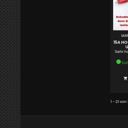
MAR
15A H
U
Sehr h
Sof

1 - 21 von