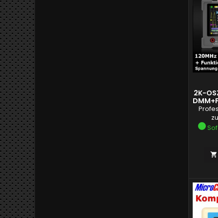
2K-OS
DMM+F
Profe
z
Sof
