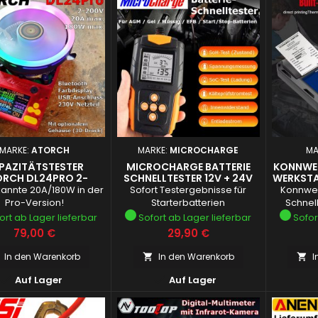
MARKE:
ATORCH
MARKE:
MICROCHARGE
MA
PAZITÄTSTESTER
MICROCHARGE BATTERIE
KONNWEI
RCH DL24PRO 2-
SCHNELLTESTER 12V + 24V
WERKSTA
00V/180W/20A
M
annte 20A/180W in der
Sofort Testergebnisse für
Konnwei
Pro-Version!
Starterbatterien
Schnell
ort ab Lager lieferbar
Sofort ab Lager lieferbar
Sofor
Preis
Preis
79,00 €
29,90 €
In den Warenkorb
In den Warenkorb
I




Auf Lager
Auf Lager