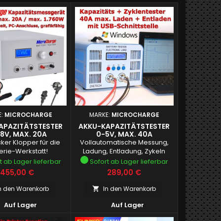
E:
MICROCHARGE
MARKE:
MICROCHARGE
APAZITÄTSTESTER
AKKU-KAPAZITÄTSTESTER
8V, MAX. 20A
0-5V, MAX. 40A
ker Klopper für die
Vollautomatische Messung,
erie-Werkstatt!
Ladung, Entladung, Zykeln
t ab Lager lieferbar
Sofort ab Lager lieferbar
Preis
Preis
455,00 €
289,00 €
n den Warenkorb
In den Warenkorb



Auf Lager
Auf Lager