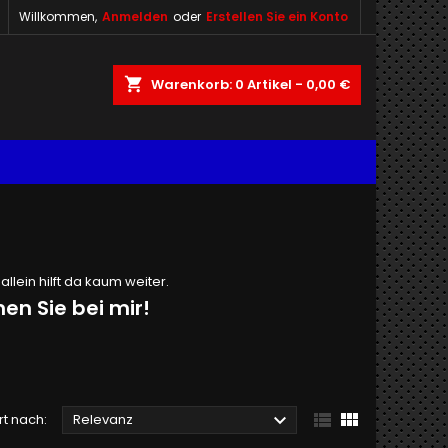
Willkommen,
Anmelden
oder
Erstellen Sie ein Konto
shopping_cart
Warenkorb:
0
Artikel - 0,00 €
allein hilft da kaum weiter.
n Sie bei mir!



rt nach:
Relevanz