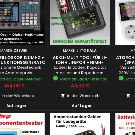
MARKE:
ZEEWEII
MARKE:
LIITO KALA
M
ZILLOSKOP 120MHZ +
AKKU-MULTITOOL FÜR LI-
ATORCH 
UNKTIONSGENERATOR
ION + LIFEPO4 + NIMH-
(SPA
AKKUS
ssionelle Messtechnik
Laden, Entladen, Kapazität
Vielsei
LEISTU
um Amateurpreis!
messen und Reparieren.
230V-Le
ort ab Lager lieferbar
Sofort ab Lager lieferbar
Sofor
Preis
Preis
144,00 €
49,00 €
In den Warenkorb
In den Warenkorb
I




Auf Lager
Auf Lager