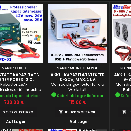
MARKE:
FOREX
MARKE:
MICROCHARGE
MARK
TATT KAPAZITÄTS-
AKKU-KAPAZITÄTSTESTER
AKKU-K
STER FOREX 12 O.
0-30V, MAX. 20A
9-8
24V/25A
Robuster 25A-
Mein Lieblings-Tester für die
Mein dic
ätstester für Industrie
Werkstatt
Batt
und Werkstatt
ort ab Lager lieferbar
Sofort ab Lager lieferbar
Sofor
Preis
Preis
730,00 €
115,00 €
In den Warenkorb
In den Warenkorb
I




Auf Lager
Auf Lager