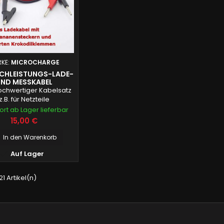
KE:
MICROCHARGE
OCHLEISTUNGS-LADE-
ND MESSKABEL
ochwertiger Kabelsatz
z.B. für Netzteile
ort ab Lager lieferbar
Preis
15,00 €
In den Warenkorb

Auf Lager
 21 Artikel(n)