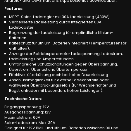
Android- und iOS-Smartfons (App kostenlos downloadbar).
Features:
MPPT-Solar-Laderegler mit 30A Ladeleistung (430W).
Verbesserte Ladeleistung durch integrierten 60A-
Ladebooster.
Begrenzung der Ladeleistung für empfindliche Lithium-
Batterien.
Kälteschutz für Lithium-Batterien integriert (Temperatursensor
enthalten).
Anzeige der Betriebsparameter Ladespannung, Ladestrom,
Ladeleistung und Amperestunden.
Umfangreiche Schutzschaltungen gegen Überspannung,
Überstrom, Überlast und Übertemperatur.
Effektive Lüfterkühlung auch bei hoher Dauerleistung.
Anschlussmöglichkeit für externe Ladekontrolle oder
wahlweise Überbrückungsrelais (für Wechselrichter und
Bugstrahlruder mit besonders hohen Leistungen).
Technische Daten:
Eingangsspannung: 12V
Ausgangsspannung: 12V
Maximalstrom: 60A
Solar-Ladestrom: Max. 30A
Geeignet für 12V Blei- und Lithium-Batterien zwischen 90 und