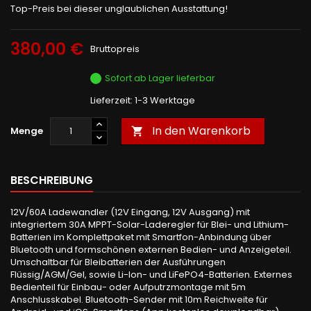
Top-Preis bei dieser unglaublichen Ausstattung!
380,00 €
Bruttopreis
Sofort ab Lager lieferbar
Lieferzeit: 1-3 Werktage
In den Warenkorb
Menge

BESCHREIBUNG
12V/60A Ladewandler (12V Eingang, 12V Ausgang) mit
integriertem 30A MPPT-Solar-Laderegler für Blei- und Lithium-
Batterien im Komplettpaket mit Smartfon-Anbindung über
Bluetooth und formschönen externen Bedien- und Anzeigeteil.
Umschaltbar für Bleibatterien der Ausführungen
Flüssig/AGM/Gel, sowie Li-Ion- und LiFePO4-Batterien. Externes
Bedienteil für Einbau- oder Aufputrzmontage mit 5m
Anschlusskabel. Bluetooth-Sender mit 10m Reichweite für