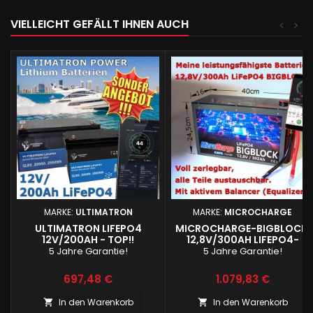
VIELLEICHT GEFÄLLT IHNEN AUCH
<
>
MARKE:
ULTIMATRON
MARKE:
MICROCHARGE
ULTIMATRON LIFEPO4
MICROCHARGE-BIGBLOCK:
12V/200AH - TOP!!
12,8V/300AH LIFEPO4-
BATTERIE
5 Jahre Garantie!
5 Jahre Garantie!
Preis
Preis
697,48 €
1.079,83 €
In den Warenkorb
In den Warenkorb

