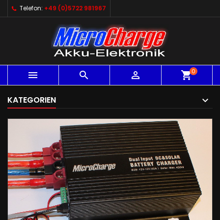
Telefon:
+49 (0)5722 981967
0



shopping_cart
KATEGORIEN