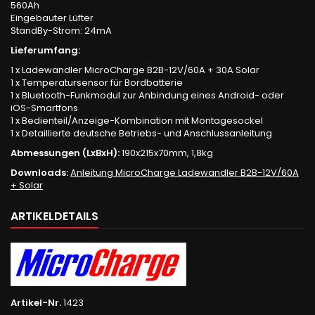
560Ah
Eingebauter Lüfter
StandBy-Strom: 24mA
Lieferumfang:
1 x Ladewandler MicroCharge B2B-12V/60A + 30A Solar
1 x Temperatursensor für Bordbatterie
1 x Bluetooth-Funkmodul zur Anbindung eines Android- oder
iOS-Smartfons
1 x Bedienteil/Anzeige-Kombination mit Montagesockel
1 x Detaillierte deutsche Betriebs- und Anschlussanleitung
Abmessungen (LxBxH):
190x215x70mm, 1,8kg
Downloads:
Anleitung MicroCharge Ladewandler B2B-12V/60A
+ Solar
ARTIKELDETAILS
Artikel-Nr.
1423