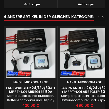


Auf Lager
Auf Lager
4 ANDERE ARTIKEL IN DER GLEICHEN KATEGORIE:
<
>
MARKE:
MICROCHARGE
MARKE:
MICROCHARGE
LADEWANDLER 24/12V/60A +
LADEWANDLER 24/24V/50A
MPPT-SOLARREGLER 50A
+ MPPT-SOLARREGLER 30A
Komplettpaket inkl. Bluetooth,
Komplettpaket inkl. Bluetooth,
Batteriecomputer und Display
Batteriecomputer und Display
Preis
Preis
420,00 €
490,00 €