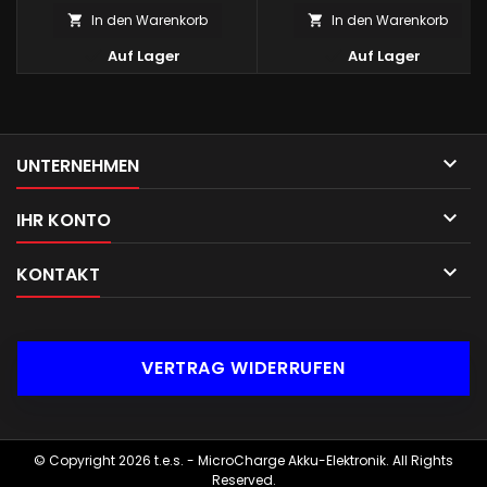
In den Warenkorb
In den Warenkorb




Auf Lager
Auf Lager

UNTERNEHMEN

IHR KONTO

KONTAKT
VERTRAG WIDERRUFEN
© Copyright 2026 t.e.s. - MicroCharge Akku-Elektronik. All Rights
Reserved.