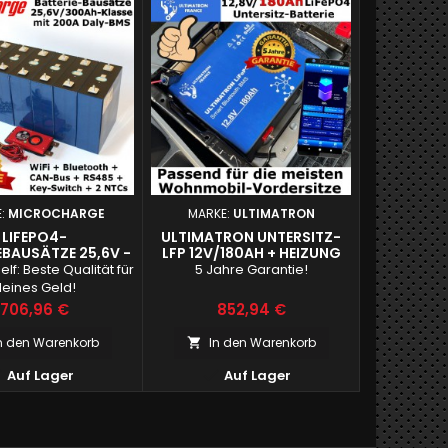
E:
MICROCHARGE
MARKE:
ULTIMATRON
LIFEPO4-
ULTIMATRON UNTERSITZ-
EBAUSÄTZE 25,6V -
LFP 12V/180AH + HEIZUNG
0AH-KLASSE
elf: Beste Qualität für
5 Jahre Garantie!
leines Geld!
Preis
Preis
706,96 €
852,94 €
n den Warenkorb
In den Warenkorb



Auf Lager
Auf Lager