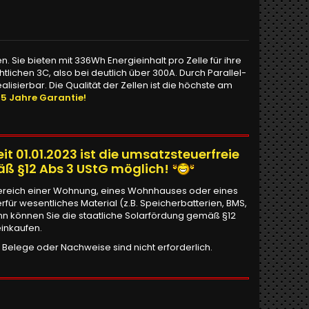
n. Sie bieten mit 336Wh Energieinhalt pro Zelle für ihre
lichen 3C, also bei deutlich über 300A. Durch Parallel-
sierbar. Die Qualität der Zellen ist die höchste am
 5 Jahre Garantie!
it 01.01.2023 ist die umsatzsteuerfreie
äß §12 Abs 3 UStG möglich!
 Bereich einer Wohnung, eines Wohnhauses oder eines
r wesentliches Material (z.B. Speicherbatterien, BMS,
ann können Sie die staatliche Solarfördung gemäß §12
einkaufen.
e Belege oder Nachweise sind nicht erforderlich.