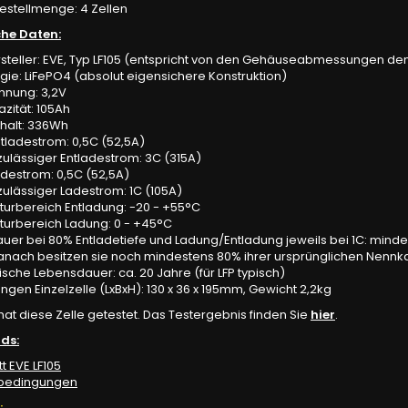
estellmenge: 4 Zellen
he Daten:
rsteller: EVE, Typ LF105 (entspricht von den Gehäuseabmessungen den
ie: LiFePO4 (absolut eigensichere Konstruktion)
nung: 3,2V
zität: 105Ah
nhalt: 336Wh
tladestrom: 0,5C (52,5A)
ulässiger Entladestrom: 3C (315A)
destrom: 0,5C (52,5A)
ulässiger Ladestrom: 1C (105A)
urbereich Entladung: -20 - +55°C
urbereich Ladung: 0 - +45°C
er bei 80% Entladetiefe und Ladung/Entladung jeweils bei 1C: minde
anach besitzen sie noch mindestens 80% ihrer ursprünglichen Nennka
sche Lebensdauer: ca. 20 Jahre (für LFP typisch)
en Einzelzelle (LxBxH): 130 x 36 x 195mm, Gewicht 2,2kg
hat diese Zelle getestet. Das Testergebnis finden Sie
hier
.
ds:
t EVE LF105
ebedingungen
: