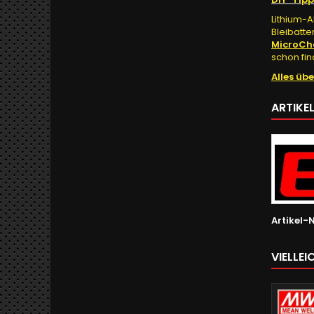
Lithium-A
Bleibatte
MicroCh
schon fin
Alles üb
ARTIKE
Artikel-N
VIELLE