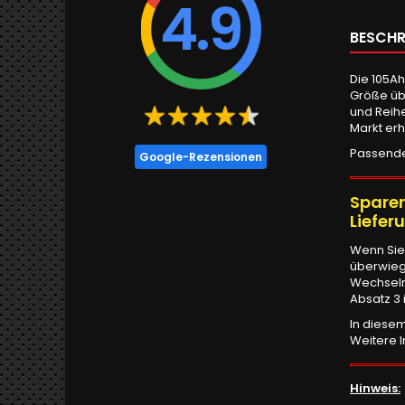
4.9
BESCHR
Die 105Ah
Größe übe
und Reihe
Markt erh
Passende 
Google-Rezensionen
Sparen
Liefer
Wenn Sie
überwieg
Wechselri
Absatz 3 
In diesem
Weitere 
Hinweis: