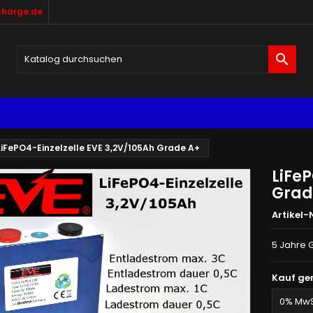
harge.de

LiFePO4-Einzelzelle EVE 3,2V/105Ah Grade A+
LiFeP
Grad
Artikel-N
5 Jahre 
Kauf ge