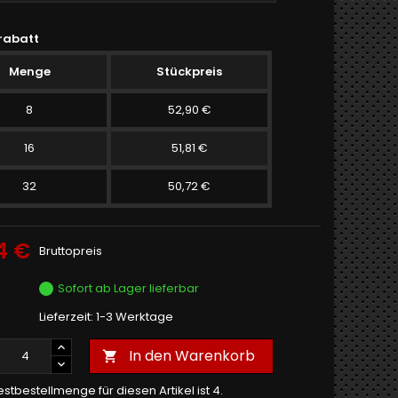
rabatt
Menge
Stückpreis
8
52,90 €
16
51,81 €
32
50,72 €
4 €
Bruttopreis
Sofort ab Lager lieferbar
Lieferzeit: 1-3 Werktage
In den Warenkorb

stbestellmenge für diesen Artikel ist 4.