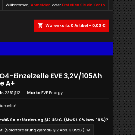
Willkommen,
Anmelden
oder
Erstellen Sie ein Konto
shopping_cart
Warenkorb:
0
Artikel - 0,00 €
O4-Einzelzelle EVE 3,2V/105Ah
e A+
r.
2381 §12
Marke
EVE Energy
Garantie!
mäß Solarförderung §12 UStG. (MwSt. 0% bzw. 19%)?