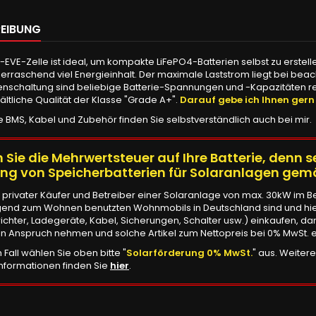
EIBUNG
-EVE-Zelle ist ideal, um kompakte LiFePO4-Batterien selbst zu erstelle
rraschend viel Energieinhalt. Der maximale Laststrom liegt bei beacht
nschaltung sind beliebige Batterie-Spannungen und -Kapazitäten reali
ältliche Qualität der Klasse "Grade A+".
Darauf gebe ich Ihnen gern
BMS, Kabel und Zubehör finden Sie selbstverständlich auch bei mir.
 Sie die Mehrwertsteuer auf Ihre Batterie, denn se
ung von Speicherbatterien für Solaranlagen gem
 privater Käufer und Betreiber einer Solaranlage von max. 30kW im
end zum Wohnen benutzten Wohnmobils in Deutschland sind und hierfü
chter, Ladegeräte, Kabel, Sicherungen, Schalter usw.) einkaufen, d
in Anspruch nehmen und solche Artikel zum Nettopreis bei 0% MwSt. 
 Fall wählen Sie oben bitte "
Solarförderung 0% MwSt.
" aus. Weiter
Informationen finden Sie
hier
.