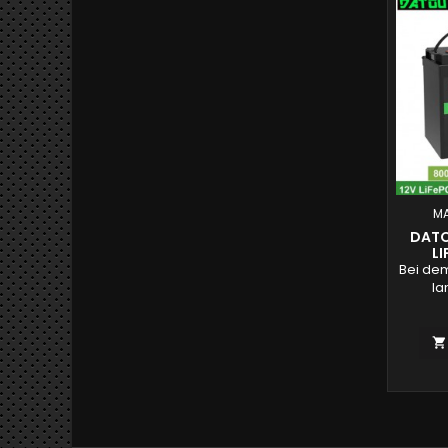
MA
DATO
LI
Bei dem
la
