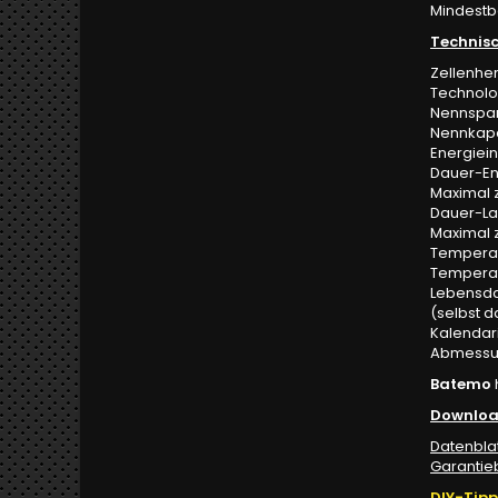
Mindestb
Technisc
Zellenhe
Technolog
Nennspan
Nennkapa
Energiei
Dauer-En
Maximal z
Dauer-La
Maximal z
Temperat
Temperat
Lebensdau
(selbst d
Kalendari
Abmessung
Batemo
Downloa
Datenblat
Garanti
DIY-Tipp