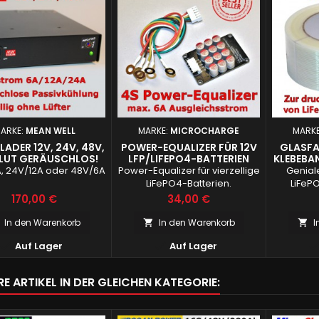
ARKE:
MEAN WELL
MARKE:
MICROCHARGE
MARK
ADER 12V, 24V, 48V,
POWER-EQUALIZER FÜR 12V
GLASFA
LUT GERÄUSCHLOS!
LFP/LIFEPO4-BATTERIEN
KLEBEBA
, 24V/12A oder 48V/6A
Power-Equalizer für vierzellige
Genial
LiFePO4-Batterien.
LiFeP
Preis
Preis
170,00 €
34,00 €
In den Warenkorb
In den Warenkorb
I




Auf Lager
Auf Lager
E ARTIKEL IN DER GLEICHEN KATEGORIE: