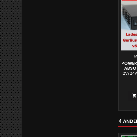
M
POWERL
ABSO
12V/24A

4 ANDER