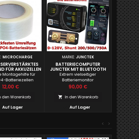
E:
MICROCHARGE
MARKE:
JUNCTEK
SERVERSTÄRKTES
BATTERIECOMPUTER
ND FÜR AKKUZELLEN
JUNCTEK MIT BLUETOOTH
e Montagehilfe für
Extrem vielseitiger
O4-Batteriezellen
Batteriemonitor
Preis
Preis
12,00 €
90,00 €
n den Warenkorb
In den Warenkorb



Auf Lager
Auf Lager
<
>