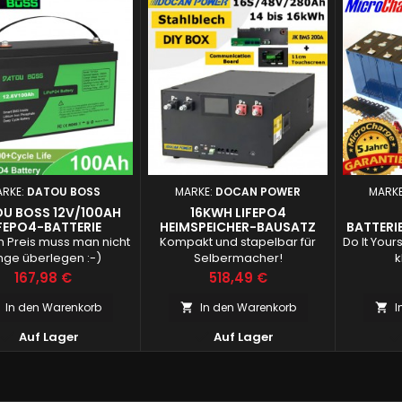
RKE:
DATOU BOSS
MARKE:
DOCAN POWER
MARK
U BOSS 12V/100AH
16KWH LIFEPO4
FEPO4-BATTERIE
HEIMSPEICHER-BAUSATZ
BATTERI
30
 Preis muss man nicht
Kompakt und stapelbar für
Do It Yours
nge überlegen :-)
Selbermacher!
k
Preis
Preis
167,98 €
518,49 €
In den Warenkorb
In den Warenkorb
I




Auf Lager
Auf Lager