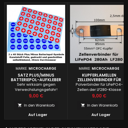
MARKE:
MICROCHARGE
MARKE:
MICROCHARGE
SATZ PLUS/MINUS
KUPFERLAMELLEN
BATTERIEPOL-AUFKLEBER
ZELLENVERBINDER FÜR
LF280ER-ZELLEN
Sehr wirksam gegen
Polverbinder für LiFePO4-
Verwechslungsgefahr!
Zellen der LF280-Klasse
Preis
Preis
9,00 €
9,00 €
In den Warenkorb
In den Warenkorb




Auf Lager
Auf Lager