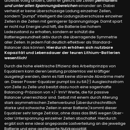
arbeitet völlig anders, denn er gleicht die Zellen
permanent
und unter allen Spannungsbereichen
einander an. Dabei
verheizt er keine überschüssige Ladung einzelner Zellen,
sondern "pumpt" intelligent die Ladungsüberschüsse einzelner
Zellen in die Zellen mit geringerer Spannungslage. Damit spart
er nicht nur Energie und hilft, die Batterie bei hohem
Ladezustand zu erhalten, sondern er schützt die
Batteriegesundheit aktiv durch die überragende Symmetrie
aller Zellen. In jedem Fall deutlich effektiver als Standard-
Balancer das können.
Hierdurch erhöhen sich nutzbare
Kapazität und Lebensdauer der teuren Lithium-Batterien
wesentlich!
Durch die hohe elektrische Effizienz des Arbeitsprinzips von
Equalizern kann deren Leistung problemlos viel kräftiger
ausgelegt werden, denn es fällt keine störende Abwärme mehr
an. Dieser Power-Equalizer pumpt bis zu 6A(!) Ausgleichsstrom
von Zelle zu Zelle und besitzt dazu noch eine sagenhafte
Balancing-Präzision von +/- 1mV! Werte, die für passive
Balancer unerreichbar sind. Selbst mit einem durch Alterung
stark asymmetrischen Zellenverbund (überdurchschnittlich
starke und schwache Zellen in einer Batterie) kommt dieser
Equalizer sehr lange Zeit klar, ohne dass das BMS wegen Über-
oder Unterspannung einzelner Zellen abschaltet. Hierdurch
ergibt sich eine ideal angepasste Lastverteilung an die jeweilige
Batterie und eine gesteigerte Nutzkapazität.