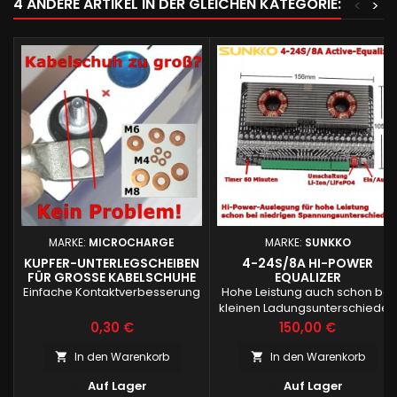
4 ANDERE ARTIKEL IN DER GLEICHEN KATEGORIE:
<
>
MARKE:
MICROCHARGE
MARKE:
SUNKKO
KUPFER-UNTERLEGSCHEIBEN
4-24S/8A HI-POWER
FÜR GROSSE KABELSCHUHE
EQUALIZER
Einfache Kontaktverbesserung
Hohe Leistung auch schon bei
kleinen Ladungsunterschieden
Preis
Preis
0,30 €
150,00 €
In den Warenkorb
In den Warenkorb




Auf Lager
Auf Lager