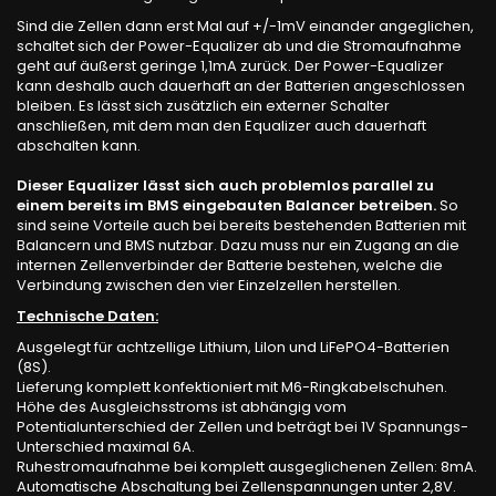
Sind die Zellen dann erst Mal auf +/-1mV einander angeglichen,
schaltet sich der Power-Equalizer ab und die Stromaufnahme
geht auf äußerst geringe 1,1mA zurück. Der Power-Equalizer
kann deshalb auch dauerhaft an der Batterien angeschlossen
bleiben. Es lässt sich zusätzlich ein externer Schalter
anschließen, mit dem man den Equalizer auch dauerhaft
abschalten kann.
Dieser Equalizer lässt sich auch problemlos parallel zu
einem bereits im BMS eingebauten Balancer betreiben.
So
sind seine Vorteile auch bei bereits bestehenden Batterien mit
Balancern und BMS nutzbar. Dazu muss nur ein Zugang an die
internen Zellenverbinder der Batterie bestehen, welche die
Verbindung zwischen den vier Einzelzellen herstellen.
Technische Daten:
Ausgelegt für achtzellige Lithium, LiIon und LiFePO4-Batterien
(8S).
Lieferung komplett konfektioniert mit M6-Ringkabelschuhen.
Höhe des Ausgleichsstroms ist abhängig vom
Potentialunterschied der Zellen und beträgt bei 1V Spannungs-
Unterschied maximal 6A.
Ruhestromaufnahme bei komplett ausgeglichenen Zellen: 8mA.
Automatische Abschaltung bei Zellenspannungen unter 2,8V.