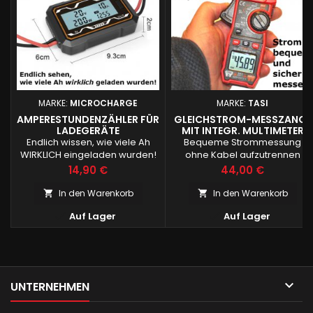
MARKE:
MICROCHARGE
MARKE:
TASI
AMPERESTUNDENZÄHLER FÜR
GLEICHSTROM-MESSZANGE
LADEGERÄTE
MIT INTEGR. MULTIMETER
Endlich wissen, wie viele Ah
Bequeme Strommessung
WIRKLICH eingeladen wurden!
ohne Kabel aufzutrennen
Preis
Preis
14,90 €
44,00 €
In den Warenkorb
In den Warenkorb




Auf Lager
Auf Lager

UNTERNEHMEN