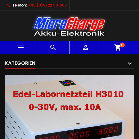
Telefon:
+49 (0)5722 981967
0



shopping_cart
KATEGORIEN