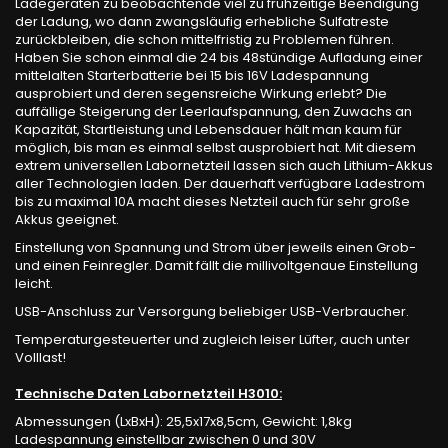
Ladegeräten zu beobachtende viel zu frühzeitige Beendigung
der Ladung, wo dann zwangsläufig erhebliche Sulfatreste
zurückbleiben, die schon mittelfristig zu Problemen führen.
Haben Sie schon einmal die 24 bis 48stündige Aufladung einer
mittelalten Starterbatterie bei 15 bis 16V Ladespannung
ausprobiert und deren segensreiche Wirkung erlebt? Die
auffällige Steigerung der Leerlaufspannung, den Zuwachs an
Kapazität, Startleistung und Lebensdauer hält man kaum für
möglich, bis man es einmal selbst ausprobiert hat. Mit diesem
extrem universellen Labornetzteil lassen sich auch Lithium-Akkus
aller Technologien laden. Der dauerhaft verfügbare Ladestrom
bis zu maximal 10A macht dieses Netzteil auch für sehr große
Akkus geeignet.
Einstellung von Spannung und Strom über jeweils einen Grob-
und einen Feinregler. Damit fällt die millivoltgenaue Einstellung
leicht.
USB-Anschluss zur Versorgung beliebiger USB-Verbraucher.
Temperaturgesteuerter und zugleich leiser Lüfter, auch unter
Volllast!
Technische Daten Labornetzteil H3010:
Abmessungen (LxBxH): 25,5x17x8,5cm, Gewicht: 1,8kg
Ladespannung einstellbar zwischen 0 und 30V