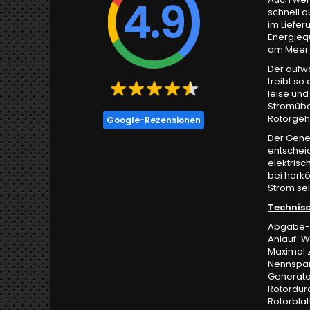
4.9
schnell 
im Liefe
Energiequ
am Meer s
Der aufw
treibt so
leise und
Stromübe
Rotorgehä
Google-Rezensionen
Der Gener
entschei
elektris
bei herk
Strom se
Technisc
Abgabe-N
Anlauf-W
Maximal 
Nennspan
Generato
Rotordur
Rotorbla