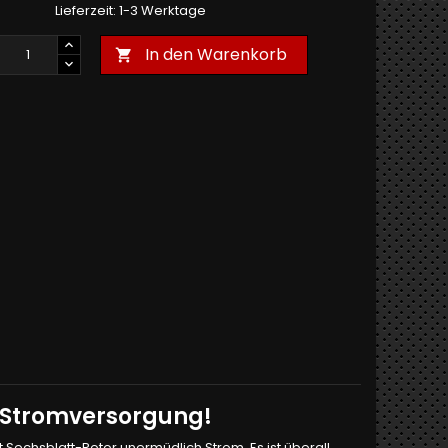
Lieferzeit: 1-3 Werktage
In den Warenkorb

-Stromversorgung!
 Sechsblatt-Rotor unermüdlich Strom. Es ist überall