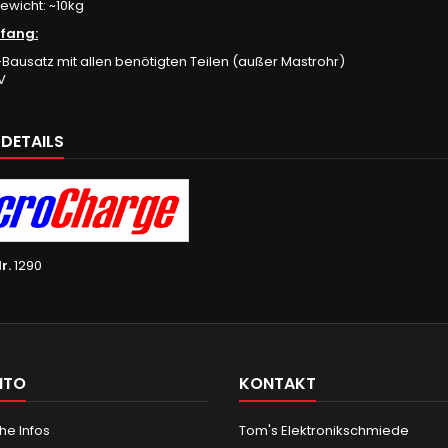
wicht: ~10kg
fang:
ausatz mit allen benötigten Teilen (außer Mastrohr)
V
LDETAILS
r.
1290
NTO
KONTAKT
he Infos
Tom's Elektronikschmiede