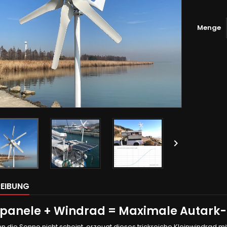
Menge

EIBUNG
rpanele + Windrad = Maximale Autark
 die Sonne nicht scheint, erzeugt dieses trickreiche Kleinwindrad mit