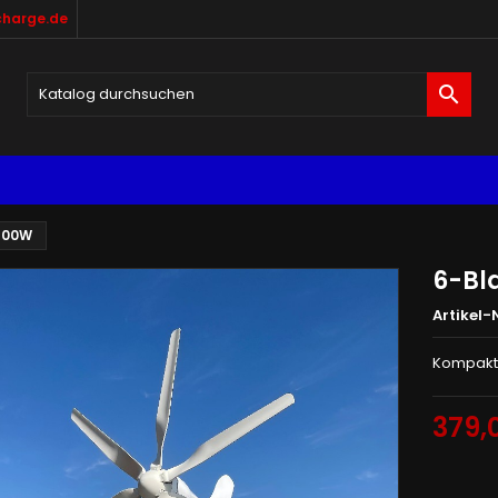
harge.de

/600W
6-Bl
Artikel-N
Kompakte
379,