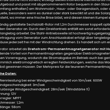
aufgebaut und passt mit abgenommenem Rotor bequem in den Staura
rumfang enthalten) am Wohnmobil-, Haus- oder Garagendach, oder au
elle, besonders wenn es dunkel oder stark bewölkt ist und die Sola
teht, wo immer eine frische Brise bläst, wird diesen kleinen Kumpel 
ändig gestaltete Sechsblatt-Rotor mit 1,2m Durchmesser koppelt op
 den Generator an. Durch den Direktantrieb entfällt ein sonst erford
 langlebig arbeitet. Die Stahl-Antriebswelle ist hochwertig kugelgela
rtragung vom Generator zum Anschlusskabel erfolgt über langlebige 
use jederzeit frei mit der Windrichtung drehen. Es handelt sich um 
ator arbeitet als
Drehstrom-Permanentmagnetgenerator mit Ho
dende Vorteil von Permanentmagneten gegenüber Elektromagneten is
chen Vorerregung, wodurch die Stromabgabe im Betrieb auch bei geri
ömmlich elektromagnetisch erregten Feldwicklungen, welche das M
lbst gewinnen müssen. Der Mehrpreis für die teureren Permanentmagn
he Daten:
ennleistung bei einer Windgeschwindigkeit von 10m/sek: 600W
indgeschwindigkeit: 3m/sek
zulässige Windgeschwindigkeit: 28m/sek (Windstärke 11)
nung: 12V
rregler: MPPT
chmesser: 1,2m
ttlänge: 58cm