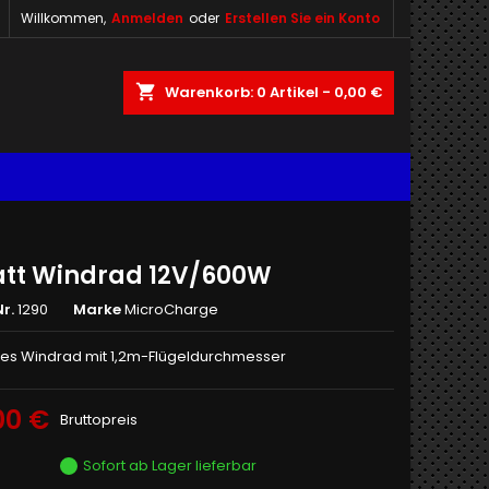
Willkommen,
Anmelden
oder
Erstellen Sie ein Konto
shopping_cart
Warenkorb:
0
Artikel - 0,00 €
att Windrad 12V/600W
r.
1290
Marke
MicroCharge
s Windrad mit 1,2m-Flügeldurchmesser
00 €
Bruttopreis
Sofort ab Lager lieferbar