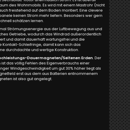
um des Wohnmobils. Es wird mit einem Mastrohr (nicht
ch freistehend auf dem Boden montiert. Eine clevere
rpanele keinen Strom mehr liefern. Besonders wer gern
schnell schätzen lernen.
timal Strömungsenergie aus der Luftbewegung aus und
erliches Getriebe, wodurch das Windrad außerordentlich
gert und damit dauerhaft wartungsfrei und die
Kontakt-Schleifringe, damit kann sich das
eine durchdachte und wertige Konstruktion.
chleistungs-Dauermagneten/Seltenen Erden
. Der
t das völlig Fehlen des Eigenverbrauchs einer
nger Windgeschwindigkeit um gut 30% höher liegt als
agnetfeld erst aus dem aus Batterien entnommenem
eten ist also gut angelegt.