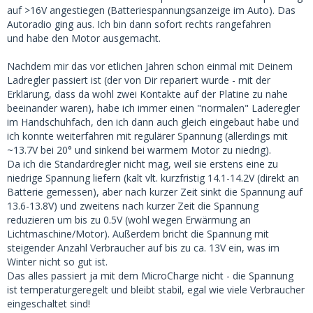
auf >16V angestiegen (Batteriespannungsanzeige im Auto). Das
Autoradio ging aus. Ich bin dann sofort rechts rangefahren
und habe den Motor ausgemacht.
Nachdem mir das vor etlichen Jahren schon einmal mit Deinem
Ladregler passiert ist (der von Dir repariert wurde - mit der
Erklärung, dass da wohl zwei Kontakte auf der Platine zu nahe
beeinander waren), habe ich immer einen "normalen" Laderegler
im Handschuhfach, den ich dann auch gleich eingebaut habe und
ich konnte weiterfahren mit regulärer Spannung (allerdings mit
~13.7V bei 20° und sinkend bei warmem Motor zu niedrig).
Da ich die Standardregler nicht mag, weil sie erstens eine zu
niedrige Spannung liefern (kalt vlt. kurzfristig 14.1-14.2V (direkt an
Batterie gemessen), aber nach kurzer Zeit sinkt die Spannung auf
13.6-13.8V) und zweitens nach kurzer Zeit die Spannung
reduzieren um bis zu 0.5V (wohl wegen Erwärmung an
Lichtmaschine/Motor). Außerdem bricht die Spannung mit
steigender Anzahl Verbraucher auf bis zu ca. 13V ein, was im
Winter nicht so gut ist.
Das alles passiert ja mit dem MicroCharge nicht - die Spannung
ist temperaturgeregelt und bleibt stabil, egal wie viele Verbraucher
eingeschaltet sind!