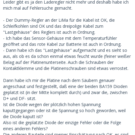
Leider gibt es ja den Laderegler nicht mehr und deshalb habe ich
mich mal auf Fehlersuche gemacht.
- Der Dummy-Regler an der LiMa für die Kabel ist OK, die
Schleifkohlen sind OK und das dreipolige Kabel zum
"Lastgehäuse" des Reglers ist auch in Ordnung.
- Ich habe das Sensor-Gehäuse mit dem Temperaturfühler
geöffnet und das rote Kabel zur Batterie ist auch in Ordnung.
- Dann habe ich das "Lastgehäuse" aufgemacht und es sieht so
aus, als ob es da schon einmal etwas feucht wurde (feiner weißer
Belag auf der Platinenunterseite. Auch die Schrauben der
Kontaktklemme und die Platinenschrauben sind etwas verrostet.
Dann habe ich mir die Platine nach dem Säubern genauer
angeschaut und festgestellt, daß eine der beiden BA159 Dioden
geplatzt ist (in der Mitte komplett durch) und zwar die, zwischen
D+ und DF- sitzt.
Ist die Diode wegen der plötzlich hohen Spannung
kaputtgegangen oder ist die Spannung so hoch geworden, weil
die Diode kaputt ist?
Also ist die geplatzte Diode der einzige Fehler oder die Folge
eines anderen Fehlers?
Die anderen Bauteile sind meiner Einschätzung nach OK, es sind