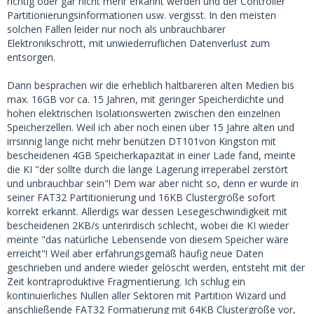
richtig oder gar nicht mehr erkannt werden und der Controller
Partitionierungsinformationen usw. vergisst. In den meisten
solchen Fällen leider nur noch als unbrauchbarer
Elektronikschrott, mit unwiederruflichen Datenverlust zum
entsorgen.
Dann besprachen wir die erheblich haltbareren alten Medien bis
max. 16GB vor ca. 15 Jahren, mit geringer Speicherdichte und
hohen elektrischen Isolationswerten zwischen den einzelnen
Speicherzellen. Weil ich aber noch einen über 15 Jahre alten und
irrsinnig lange nicht mehr benützen DT101von Kingston mit
bescheidenen 4GB Speicherkapazität in einer Lade fand, meinte
die KI "der sollte durch die lange Lagerung irreperabel zerstört
und unbrauchbar sein"! Dem war aber nicht so, denn er wurde in
seiner FAT32 Partitionierung und 16KB Clustergröße sofort
korrekt erkannt. Allerdigs war dessen Lesegeschwindigkeit mit
bescheidenen 2KB/s unterirdisch schlecht, wobei die KI wieder
meinte "das natürliche Lebensende von diesem Speicher wäre
erreicht"! Weil aber erfahrungsgemäß häufig neue Daten
geschrieben und andere wieder gelöscht werden, entsteht mit der
Zeit kontraproduktive Fragmentierung. Ich schlug ein
kontinuierliches Nullen aller Sektoren mit Partition Wizard und
anschließende FAT32 Formatierung mit 64KB Clustergröße vor,