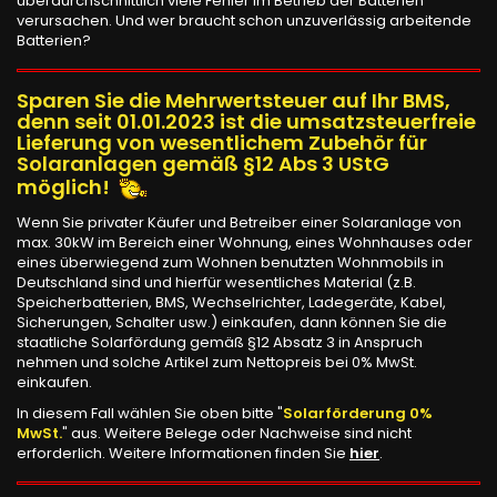
überdurchschnittlich viele Fehler im Betrieb der Batterien
verursachen. Und wer braucht schon unzuverlässig arbeitende
Batterien?
Sparen Sie die Mehrwertsteuer auf Ihr BMS,
denn seit 01.01.2023 ist die umsatzsteuerfreie
Lieferung von wesentlichem Zubehör für
Solaranlagen gemäß §12 Abs 3 UStG
möglich!
Wenn Sie privater Käufer und Betreiber einer Solaranlage von
max. 30kW im Bereich einer Wohnung, eines Wohnhauses oder
eines überwiegend zum Wohnen benutzten Wohnmobils in
Deutschland sind und hierfür wesentliches Material (z.B.
Speicherbatterien, BMS, Wechselrichter, Ladegeräte, Kabel,
Sicherungen, Schalter usw.) einkaufen, dann können Sie die
staatliche Solarfördung gemäß §12 Absatz 3 in Anspruch
nehmen und solche Artikel zum Nettopreis bei 0% MwSt.
einkaufen.
In diesem Fall wählen Sie oben bitte "
Solarförderung 0%
MwSt.
" aus. Weitere Belege oder Nachweise sind nicht
erforderlich. Weitere Informationen finden Sie
hier
.