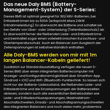
Das neue
Daly BMS
(Battery-
Management-System) der
S-Series
:
Dieses BMS ist optimal geeignet für 16S/48V-Batterien, bei
Entladeströmen bis zu 500A (entspricht etwa 24kW
Entnahmeleistung). Es überwacht die Batterie und schaltet sie
bei Gefahr von Über- oder Unterladung (Tiefentladeschutz) ab.
Es überwacht ferner die fließenden Lade- und Entladeströme
und beinhaltet sogar einen vollelektronischen Kurzschluss- und
Übertemperaturschutz. Auch ein Balancer zum Ausgleich der
Zellenspannungen ist selbstverständlich enthalten.
Alle Daly-BMS werden von mir mit 1m
langen Balancer-Kabeln geliefert!
Zusätzlich zur Standardausstattung verfügen die neuen S-
Series BMS über einen integrierten Batteriecomputer mit
Anzeige- und Konfigurationsmöglichkeit über Smartfon-App
(Android + iOS) und WiFi-/Bluetooth-Funktechnik. So lassen sich
nicht nur der Batterie-Ladezustand, die fließenden Lade- und
Entladeströme und die Einzelspannungen der Batteriezellen
ablesen, sondern auch alle wesentlichen Betriebsdaten wie
Lade- und Entladeschlussspannungen, Maximalstrom-
Abschaltschwellen, Einsatz- und Abschaltspannungsschwellen
des integrierten Balancers und noch vieles mehr, problemlos