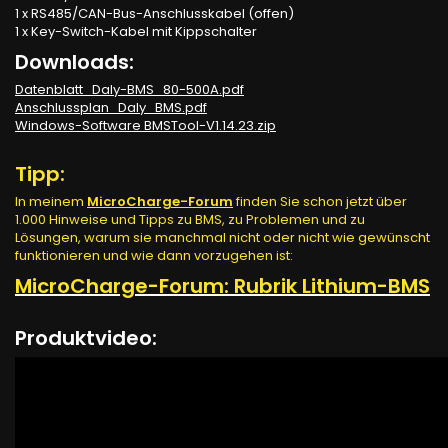
1 x RS485/CAN-Bus-Anschlusskabel (offen)
1 x Key-Switch-Kabel mit Kippschalter
Downloads:
Datenblatt_Daly-BMS_80-500A.pdf
Anschlussplan_Daly_BMS.pdf
Windows-Software BMSTool-V1.14.23.zip
Tipp:
In meinem
MicroCharge-Forum
finden Sie schon jetzt über
1.000 Hinweise und Tipps zu BMS, zu Problemen und zu
Lösungen, warum sie manchmal nicht oder nicht wie gewünscht
funktionieren und wie dann vorzugehen ist:
MicroCharge-Forum: Rubrik Lithium-BMS
Produktvideo: