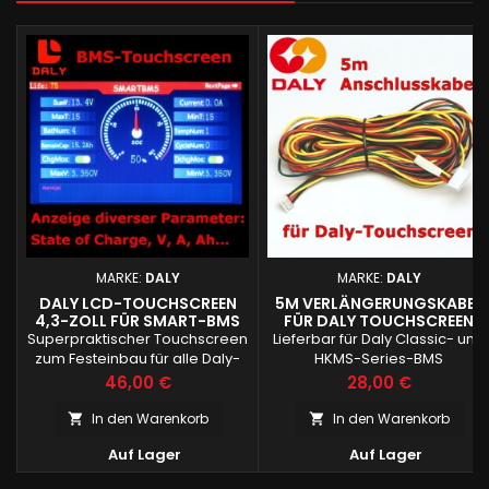
MARKE:
DALY
MARKE:
DALY
DALY LCD-TOUCHSCREEN
5M VERLÄNGERUNGSKABEL
4,3-ZOLL FÜR SMART-BMS
FÜR DALY TOUCHSCREEN
Superpraktischer Touchscreen
Lieferbar für Daly Classic- und
zum Festeinbau für alle Daly-
HKMS-Series-BMS
BMS
Preis
Preis
46,00 €
28,00 €
In den Warenkorb
In den Warenkorb




Auf Lager
Auf Lager