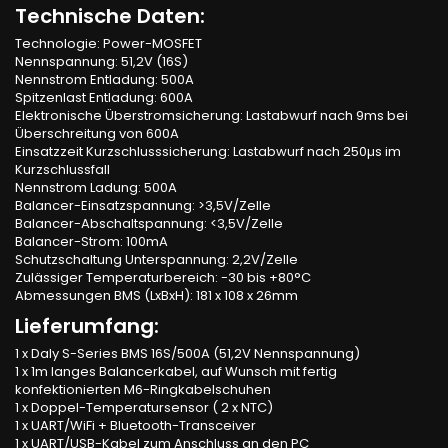
Technische Daten:
Technologie: Power-MOSFET
Nennspannung: 51,2V (16S)
Nennstrom Entladung: 500A
Spitzenlast Entladung: 600A
Elektronische Überstromsicherung: Lastabwurf nach 9ms bei
Überschreitung von 600A
Einsatzzeit Kurzschlusssicherung: Lastabwurf nach 250µs im
Kurzschlussfall
Nennstrom Ladung: 500A
Balancer-Einsatzspannung: >3,5V/Zelle
Balancer-Abschaltspannung: <3,5V/Zelle
Balancer-Strom: 100mA
Schutzschaltung Unterspannung: 2,2V/Zelle
Zulässiger Temperaturbereich: -30 bis +80°C
Abmessungen BMS (LxBxH): 181 x 108 x 26mm
Lieferumfang:
1 x Daly S-Series BMS 16S/500A (51,2V Nennspannung)
1 x 1m langes Balancerkabel, auf Wunsch mit fertig
konfektionierten M6-Ringkabelschuhen
1 x Doppel-Temperatursensor ( 2 x NTC)
1 x UART/WiFi + Bluetooth-Transceiver
1 x UART/USB-Kabel zum Anschluss an den PC