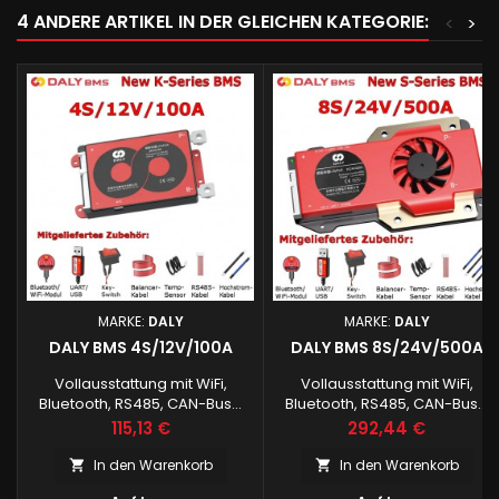
4 ANDERE ARTIKEL IN DER GLEICHEN KATEGORIE:
<
>
MARKE:
DALY
MARKE:
DALY
DALY BMS 4S/12V/100A
DALY BMS 8S/24V/500A
Vollausstattung mit WiFi,
Vollausstattung mit WiFi,
Bluetooth, RS485, CAN-Bus...
Bluetooth, RS485, CAN-Bus...
Preis
Preis
115,13 €
292,44 €
In den Warenkorb
In den Warenkorb

