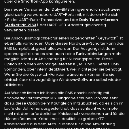
über die Smartfon-App konfigurieren.
Die neuen Versionen der Daly-BMS bringen endlich auch
zwei
gleichzeitig verwendbare UART-Ports mit, mit deren Hilfe sich
z.B. der UART-Funk-Transceiver und der
Daly Touch-Screen
(
Artikel-Nr. 2163
) der UART-USB-Adapter gleichzeitig
verwenden lassen.
Die Anschlussmöglichkeit für einen sogenannten "Keyswitch" ist
ebenfalls vorhanden: Über diesen Hardware-Schalter kann das
BMS komplett abgeschaltet werden. Der Ausgangs ist dann
spannungsfrei und es sind auch keine Funkverbindungen mehr
möglich. Ideal zur Absicherung für Nutzungspausen. Diese
Option ist in allen von mir gelieferten K-, M- und S-Series-BMS
vorhanden, aber intern deaktiviert, weil nicht jeder sie benötigt.
Wenn Sie die Keyswitch-Funktion wünschen, können Sie sie
einfach über die zugehörige Windows-Software selbst wieder
aktivieren.
Auf Wunsch liefere ich Ihnen alle BMS anschlussfertig mit
hochwertig vercrimpten M6-Ringkabelschuhen. Ich rate sehr
dazu, diese Option beim Kauf gleich mitzubuchen, da es sich im
Laufe der Jahre herausgestellt hat, dass schlecht vercrimpte,
nicht mit dem erforderlichen Knickschutz versehenen und für die
dünnen Balancer-Kabel meist deutlich zu groben KFZ-
Kabelschuhe aus dem Auto-Zubehör für diese Anwendung