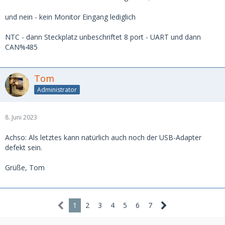
und nein - kein Monitor Eingang lediglich
NTC - dann Steckplatz unbeschriftet 8 port - UART und dann
CAN%485
Tom
Administrator
8. Juni 2023
Achso: Als letztes kann natürlich auch noch der USB-Adapter
defekt sein.
Grüße, Tom
1
2
3
4
5
6
7