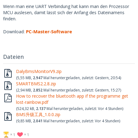
Wenn man eine UART Verbindung hat kann man den Prozessor
MCU auslesen, damit lässt sich der Anfang des Dateinamens
finden.
PC-Master-Software
Download:
Dateien
DalyBmsMonitorV9.zip
(5,55 MB,
2.947
Mal heruntergeladen, zuletzt:
Gestern, 20:54
)
SMARTBMS2.2.8.zip
(2,94 MB,
2.852
Mal heruntergeladen, zuletzt:
Gestern, 15:27
)
How to recover the bluetooth app if the programme get
lost-rainbow.pdf
(524,32 kB,
2.137
Mal heruntergeladen, zuletzt:
Vor 4 Stunden
)
BMS升级工具_1.0.0.zip
(9,85 MB,
2.041
Mal heruntergeladen, zuletzt:
Vor 4 Stunden
)
1
1