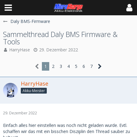
Daly BMS-Firmware
Sammelthread Daly BMS Firmware &
Tools
HarryHase
29. Dezember 2022
1
2
3
4
5
6
7
HarryHase
Akku-Meister
29. Dezember 2022
Einfach alles hier einstellen was noch nicht geladen wurde. Evtl.
schaffen wir das mit ein bisschen Disziplin den Thread sauber zu