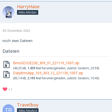
HarryHase
Akku-Meister
30. Dezember 2022
noch zwei Dateien
Dateien
BmsGD32E230_309_31_221110_100T.zip
(49,25 kB,
1.459
Mal heruntergeladen, zuletzt:
Gestern, 23:59
)
DalyBmsApp_103_303_12_221130_100T.zip
(65,14 kB,
2.195
Mal heruntergeladen, zuletzt:
Gestern, 10:43
)
1
Travelboy
Akku-Neuling