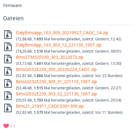
Firmware:
Dateien
DalyBmsApp_103_309_20210927_CADC_1A.zip
(72,88 kB,
1.693
Mal heruntergeladen, zuletzt:
Gestern, 12:42
)
DalyBmsApp_103_303_12_221130_100T.zip
(74,26 kB,
1.510
Mal heruntergeladen, zuletzt:
Gestern, 09:01
)
BmsSTM32F030_303_2022072.zip
(53,73 kB,
1.601
Mal heruntergeladen, zuletzt:
Gestern, 13:30
)
BmsGD32E230_309_20220224_CADC.zip
(52,81 kB,
1.866
Mal heruntergeladen, zuletzt:
Vor 23 Stunden
)
BmsGD32E230_309_31_221110_100T.zip
(53,48 kB,
1.915
Mal heruntergeladen, zuletzt:
Gestern, 22:27
)
BmsGD32E230_303_32_221130_100T.zip
(50,55 kB,
1.733
Mal heruntergeladen, zuletzt:
Gestern, 20:54
)
Bms21_210911_CADC030+309.zip
(52,83 kB,
1.573
Mal heruntergeladen, zuletzt:
Vor 11 Stunden
)
1