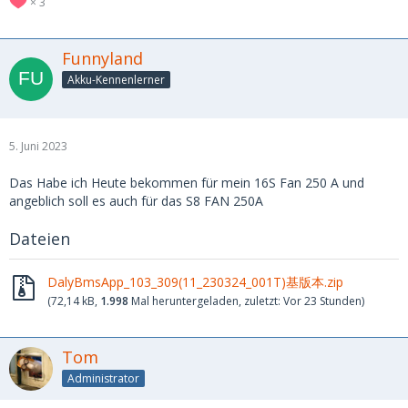
3
Funnyland
Akku-Kennenlerner
5. Juni 2023
Das Habe ich Heute bekommen für mein 16S Fan 250 A und
angeblich soll es auch für das S8 FAN 250A
Dateien
DalyBmsApp_103_309(11_230324_001T)基版本.zip
(72,14 kB,
1.998
Mal heruntergeladen, zuletzt:
Vor 23 Stunden
)
Tom
Administrator