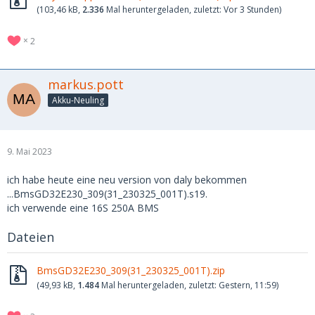
(103,46 kB,
2.336
Mal heruntergeladen, zuletzt:
Vor 3 Stunden
)
2
markus.pott
Akku-Neuling
9. Mai 2023
ich habe heute eine neu version von daly bekommen
...BmsGD32E230_309(31_230325_001T).s19.
ich verwende eine 16S 250A BMS
Dateien
BmsGD32E230_309(31_230325_001T).zip
(49,93 kB,
1.484
Mal heruntergeladen, zuletzt:
Gestern, 11:59
)