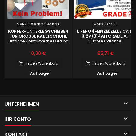
MARKE:
MICROCHARGE
MARKE:
CATL
KUPFER-UNTERLEGSCHEIBEN
LIFEPO4-EINZELZELLE CATL
FÜR GROSSE KABELSCHUHE
3,2V/314AH GRADE A+
Einfache Kontaktverbesserung
5 Jahre Garantie!
Preis
Preis
0,30 €
85,71 €
In den Warenkorb
In den Warenkorb




Auf Lager
Auf Lager

UNTERNEHMEN

IHR KONTO

KONTAKT