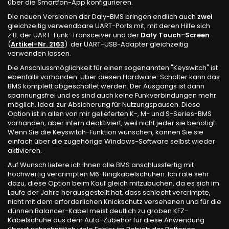
über die Smartfon-App konfigurieren.
Die neuen Versionen der Daly-BMS bringen endlich auch
zwei
gleichzeitig verwendbare UART-Ports mit, mit deren Hilfe sich
z.B. der UART-Funk-Transceiver und der
Daly Touch-Screen
(
Artikel-Nr. 2163
) der UART-USB-Adapter gleichzeitig
verwenden lassen.
Die Anschlussmöglichkeit für einen sogenannten "Keyswitch" ist
ebenfalls vorhanden: Über diesen Hardware-Schalter kann das
BMS komplett abgeschaltet werden. Der Ausgangs ist dann
spannungsfrei und es sind auch keine Funkverbindungen mehr
möglich. Ideal zur Absicherung für Nutzungspausen. Diese
Option ist in allen von mir gelieferten K-, M- und S-Series-BMS
vorhanden, aber intern deaktiviert, weil nicht jeder sie benötigt.
Wenn Sie die Keyswitch-Funktion wünschen, können Sie sie
einfach über die zugehörige Windows-Software selbst wieder
aktivieren.
Auf Wunsch liefere ich Ihnen alle BMS anschlussfertig mit
hochwertig vercrimpten M6-Ringkabelschuhen. Ich rate sehr
dazu, diese Option beim Kauf gleich mitzubuchen, da es sich im
Laufe der Jahre herausgestellt hat, dass schlecht vercrimpte,
nicht mit dem erforderlichen Knickschutz versehenen und für die
dünnen Balancer-Kabel meist deutlich zu groben KFZ-
Kabelschuhe aus dem Auto-Zubehör für diese Anwendung