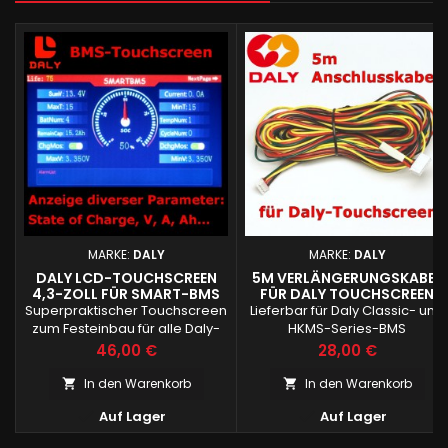
MARKE:
DALY
MARKE:
DALY
DALY LCD-TOUCHSCREEN
5M VERLÄNGERUNGSKABEL
4,3-ZOLL FÜR SMART-BMS
FÜR DALY TOUCHSCREEN
Superpraktischer Touchscreen
Lieferbar für Daly Classic- und
zum Festeinbau für alle Daly-
HKMS-Series-BMS
BMS
Preis
Preis
46,00 €
28,00 €
In den Warenkorb
In den Warenkorb




Auf Lager
Auf Lager