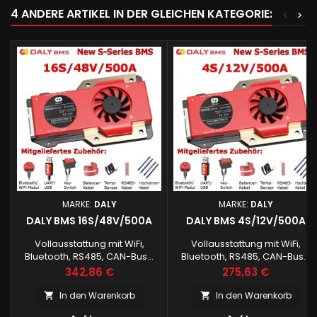
4 ANDERE ARTIKEL IN DER GLEICHEN KATEGORIE:
<
>
MARKE:
DALY
MARKE:
DALY
DALY BMS 16S/48V/500A
DALY BMS 4S/12V/500A
Vollausstattung mit WiFi,
Vollausstattung mit WiFi,
Bluetooth, RS485, CAN-Bus...
Bluetooth, RS485, CAN-Bus...
Preis
Preis
342,86 €
275,63 €
In den Warenkorb
In den Warenkorb

