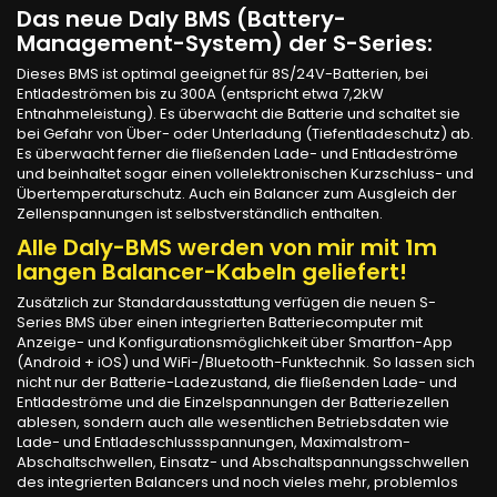
Das neue
Daly BMS
(Battery-
Management-System) der
S-Series
:
Dieses BMS ist optimal geeignet für 8S/24V-Batterien, bei
Entladeströmen bis zu 300A (entspricht etwa 7,2kW
Entnahmeleistung). Es überwacht die Batterie und schaltet sie
bei Gefahr von Über- oder Unterladung (Tiefentladeschutz) ab.
Es überwacht ferner die fließenden Lade- und Entladeströme
und beinhaltet sogar einen vollelektronischen Kurzschluss- und
Übertemperaturschutz. Auch ein Balancer zum Ausgleich der
Zellenspannungen ist selbstverständlich enthalten.
Alle Daly-BMS werden von mir mit 1m
langen Balancer-Kabeln geliefert!
Zusätzlich zur Standardausstattung verfügen die neuen S-
Series BMS über einen integrierten Batteriecomputer mit
Anzeige- und Konfigurationsmöglichkeit über Smartfon-App
(Android + iOS) und WiFi-/Bluetooth-Funktechnik. So lassen sich
nicht nur der Batterie-Ladezustand, die fließenden Lade- und
Entladeströme und die Einzelspannungen der Batteriezellen
ablesen, sondern auch alle wesentlichen Betriebsdaten wie
Lade- und Entladeschlussspannungen, Maximalstrom-
Abschaltschwellen, Einsatz- und Abschaltspannungsschwellen
des integrierten Balancers und noch vieles mehr, problemlos