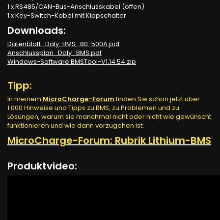
1 x RS485/CAN-Bus-Anschlusskabel (offen)
1 x Key-Switch-Kabel mit Kippschalter
Downloads:
Datenblatt_Daly-BMS_80-500A.pdf
Anschlussplan_Daly_BMS.pdf
Windows-Software BMSTool-V1.14.54.zip
Tipp:
In meinem
MicroCharge-Forum
finden Sie schon jetzt über
1.000 Hinweise und Tipps zu BMS, zu Problemen und zu
Lösungen, warum sie manchmal nicht oder nicht wie gewünscht
funktionieren und wie dann vorzugehen ist:
MicroCharge-Forum: Rubrik Lithium-BMS
Produktvideo: