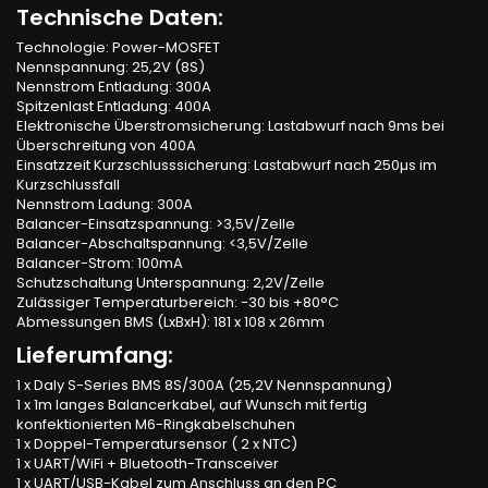
Technische Daten:
Technologie: Power-MOSFET
Nennspannung: 25,2V (8S)
Nennstrom Entladung: 300A
Spitzenlast Entladung: 400A
Elektronische Überstromsicherung: Lastabwurf nach 9ms bei
Überschreitung von 400A
Einsatzzeit Kurzschlusssicherung: Lastabwurf nach 250µs im
Kurzschlussfall
Nennstrom Ladung: 300A
Balancer-Einsatzspannung: >3,5V/Zelle
Balancer-Abschaltspannung: <3,5V/Zelle
Balancer-Strom: 100mA
Schutzschaltung Unterspannung: 2,2V/Zelle
Zulässiger Temperaturbereich: -30 bis +80°C
Abmessungen BMS (LxBxH): 181 x 108 x 26mm
Lieferumfang:
1 x Daly S-Series BMS 8S/300A (25,2V Nennspannung)
1 x 1m langes Balancerkabel, auf Wunsch mit fertig
konfektionierten M6-Ringkabelschuhen
1 x Doppel-Temperatursensor ( 2 x NTC)
1 x UART/WiFi + Bluetooth-Transceiver
1 x UART/USB-Kabel zum Anschluss an den PC