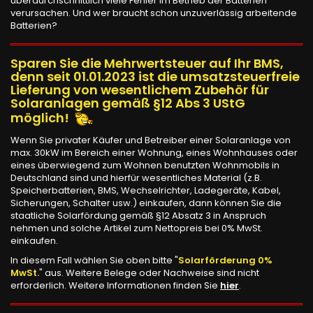
überdurchschnittlich viele Fehler im Betrieb der Batterien
verursachen. Und wer braucht schon unzuverlässig arbeitende
Batterien?
Sparen Sie die Mehrwertsteuer auf Ihr BMS,
denn seit 01.01.2023 ist die umsatzsteuerfreie
Lieferung von wesentlichem Zubehör für
Solaranlagen gemäß §12 Abs 3 UStG
möglich!
Wenn Sie privater Käufer und Betreiber einer Solaranlage von
max. 30kW im Bereich einer Wohnung, eines Wohnhauses oder
eines überwiegend zum Wohnen benutzten Wohnmobils in
Deutschland sind und hierfür wesentliches Material (z.B.
Speicherbatterien, BMS, Wechselrichter, Ladegeräte, Kabel,
Sicherungen, Schalter usw.) einkaufen, dann können Sie die
staatliche Solarfördung gemäß §12 Absatz 3 in Anspruch
nehmen und solche Artikel zum Nettopreis bei 0% MwSt.
einkaufen.
In diesem Fall wählen Sie oben bitte "
Solarförderung 0%
MwSt.
" aus. Weitere Belege oder Nachweise sind nicht
erforderlich. Weitere Informationen finden Sie
hier
.