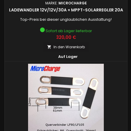
MARKE:
MICROCHARGE
LADEWANDLER 12V/12V/30A + MPPT-SOLARREGLER 20A
Top-Preis bei dieser unglaublichen Ausstattung!
Sofort ab Lager lieferbar
Preis
320,00 €
In den Warenkorb


Auf Lager