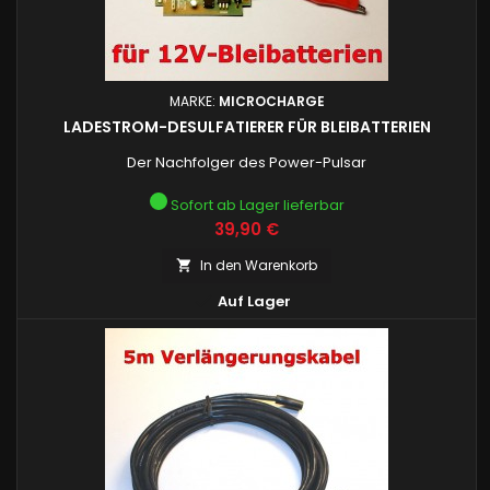
MARKE:
MICROCHARGE
LADESTROM-DESULFATIERER FÜR BLEIBATTERIEN
Der Nachfolger des Power-Pulsar
Sofort ab Lager lieferbar
Preis
39,90 €
In den Warenkorb


Auf Lager