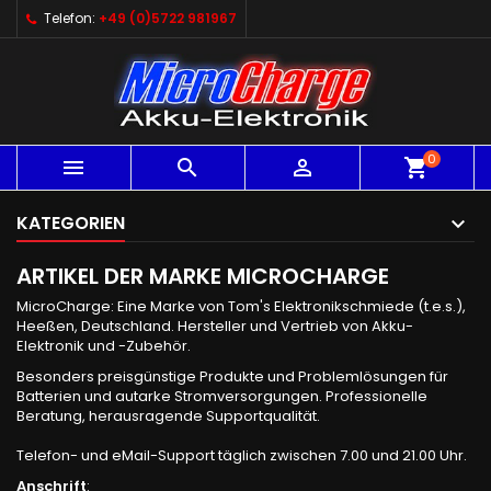
Telefon:
+49 (0)5722 981967
0



shopping_cart
KATEGORIEN
ARTIKEL DER MARKE MICROCHARGE
MicroCharge: Eine Marke von Tom's Elektronikschmiede (t.e.s.),
Heeßen, Deutschland. Hersteller und Vertrieb von Akku-
Elektronik und -Zubehör.
Besonders preisgünstige Produkte und Problemlösungen für
Batterien und autarke Stromversorgungen. Professionelle
Beratung, herausragende Supportqualität.
Telefon- und eMail-Support täglich zwischen 7.00 und 21.00 Uhr.
Anschrift
: