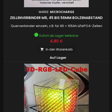
MARKE:
MICROCHARGE
ZELLENVERBINDER M6, 45 BIS 56MM BOLZENABSTAND
Querverbinder einzeln, z.B. für 90 + 105Ah LiFePO4-Zellen
Sofort ab Lager lieferbar
Preis
4,80 €
In den Warenkorb


Auf Lager