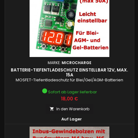
MARKE:
MICROCHARGE
BATTERIE-TIEFENTLADESCHUTZ EINSTELLBAR 12V, MAX.
15A
MOSFET-Tiefentladeschutz für Blei/Gel/AGM-Batterien
Sofort ab Lager lieferbar
Preis
18,00 €
In den Warenkorb


Auf Lager