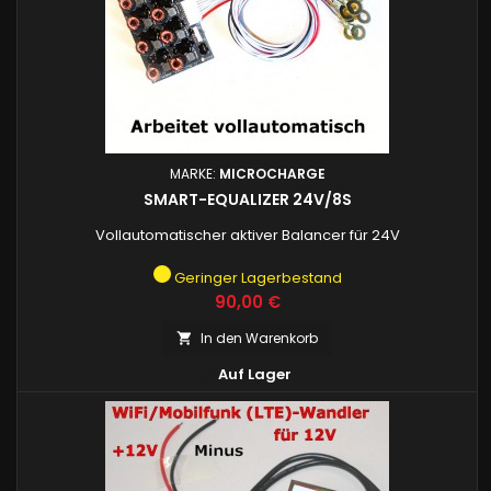
MARKE:
MICROCHARGE
SMART-EQUALIZER 24V/8S
Vollautomatischer aktiver Balancer für 24V
Geringer Lagerbestand
Preis
90,00 €
In den Warenkorb


Auf Lager