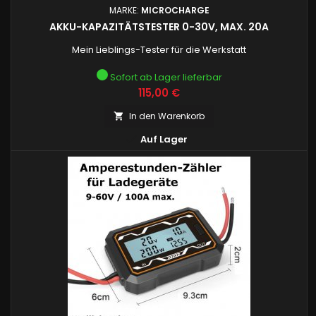
MARKE:
MICROCHARGE
AKKU-KAPAZITÄTSTESTER 0-30V, MAX. 20A
Mein Lieblings-Tester für die Werkstatt
Sofort ab Lager lieferbar
Preis
115,00 €
In den Warenkorb


Auf Lager