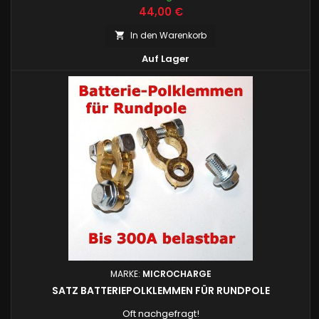
Preis
44,00 €
In den Warenkorb


Auf Lager
MARKE:
MICROCHARGE
SATZ BATTERIEPOLKLEMMEN FÜR RUNDPOLE
Oft nachgefragt!