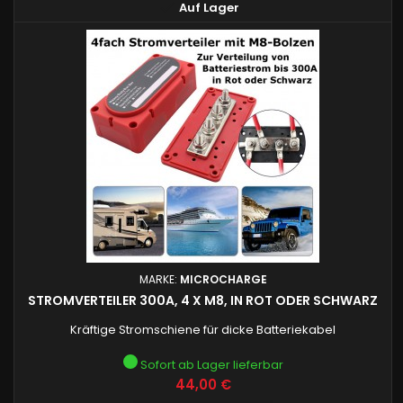

Auf Lager
MARKE:
MICROCHARGE
STROMVERTEILER 300A, 4 X M8, IN ROT ODER SCHWARZ
Kräftige Stromschiene für dicke Batteriekabel
Sofort ab Lager lieferbar
Preis
44,00 €