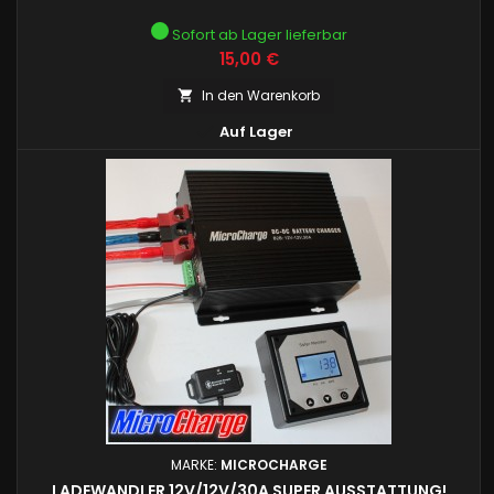
Sofort ab Lager lieferbar
Preis
15,00 €
In den Warenkorb


Auf Lager
MARKE:
MICROCHARGE
LADEWANDLER 12V/12V/30A SUPER AUSSTATTUNG!