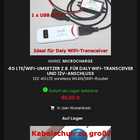
MARKE:
MICROCHARGE
4G LTE/WIFI-UMSETZER Z.B. FÜR DALY WIFI-TRANSCEIVER
UND 12V-ANSCHLUSS
12V 4G LTE wireless WLAN/WiFi-Router
Sofort ab Lager lieferbar
Preis
86,00 €
In den Warenkorb


Auf Lager