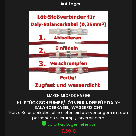

Auf Lager
MARKE:
MICROCHARGE
50 STÜCK SCHRUMPF/LÖTVERBINDER FÜR DALY-
BALANCERKABEL, WASSERDICHT
Kurze Balancerkabel ohne Löten einfach verlängern mit den
passenden Schrumpf/Lötverbindern.
Sofort ab Lager lieferbar
Preis
7,50 €