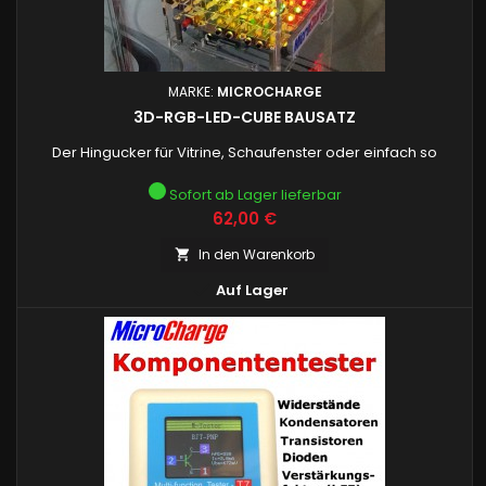
MARKE:
MICROCHARGE
3D-RGB-LED-CUBE BAUSATZ
Der Hingucker für Vitrine, Schaufenster oder einfach so
Sofort ab Lager lieferbar
Preis
62,00 €
In den Warenkorb


Auf Lager