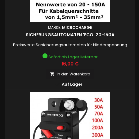
MARKE:
MICROCHARGE
SICHERUNGSAUTOMATEN 'ECO' 20-150A
Preiswerte Schicherungsautomaten für Niederspannung
Sofort ab Lager lieferbar
Preis
16,00 €
In den Warenkorb


Auf Lager