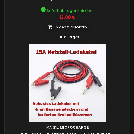
Sofort ab Lager lieferbar
Preis
12,00 €
In den Warenkorb


Auf Lager
MARKE:
MICROCHARGE