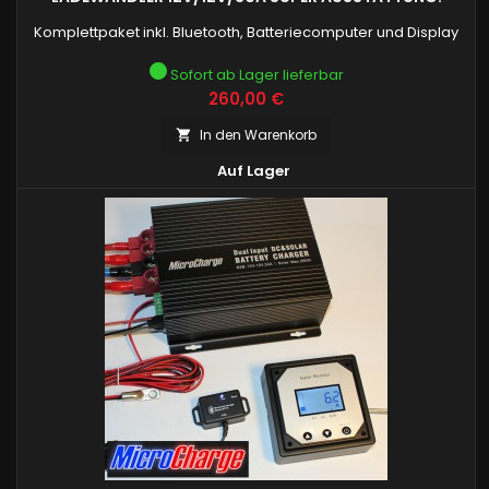
Komplettpaket inkl. Bluetooth, Batteriecomputer und Display
Sofort ab Lager lieferbar
Preis
260,00 €
In den Warenkorb


Auf Lager