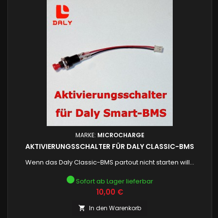
MARKE:
MICROCHARGE
AKTIVIERUNGSSCHALTER FÜR DALY CLASSIC-BMS
Wenn das Daly Classic-BMS partout nicht starten will...
Sofort ab Lager lieferbar
Preis
10,00 €
In den Warenkorb
