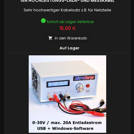
15A HOCHLEISTUNGS-LADE- UND MESSKABEL
Sehr hochwertiger Kabelsatz z.B. für Netzteile
Sofort ab Lager lieferbar
Preis
15,00 €
In den Warenkorb


Auf Lager