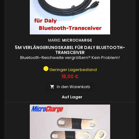
MARKE:
MICROCHARGE
5M VERLÄNGERUNGSKABEL FÜR DALY BLUETOOTH-
TRANSCEIVER
Bluetooth-Reichweite vergrößern? Kein Problem!
Geringer Lagerbestand
Preis
18,00 €
In den Warenkorb


Auf Lager