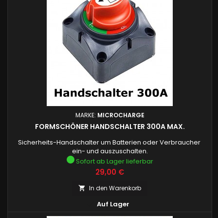
MARKE:
MICROCHARGE
FORMSCHÖNER HANDSCHALTER 300A MAX.
Sicherheits-Handschalter um Batterien oder Verbraucher
ein- und auszuschalten.
Sofort ab Lager lieferbar
Preis
29,00 €
In den Warenkorb


Auf Lager