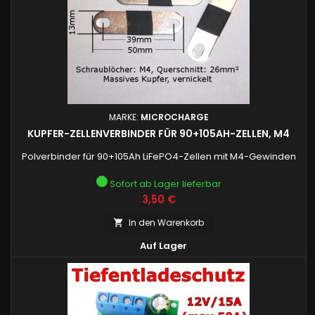
MARKE:
MICROCHARGE
KUPFER-ZELLENVERBINDER FÜR 90+105AH-ZELLEN, M4
Polverbinder für 90+105Ah LiFePO4-Zellen mit M4-Gewinden
Sofort ab Lager lieferbar
Preis
3,50 €
In den Warenkorb


Auf Lager