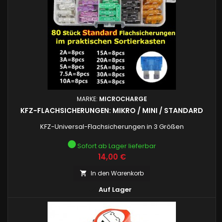
MARKE:
MICROCHARGE
KFZ-FLACHSICHERUNGEN: MIKRO / MINI / STANDARD
KFZ-Universal-Flachsicherungen in 3 Größen
Sofort ab Lager lieferbar
Preis
14,00 €
In den Warenkorb


Auf Lager