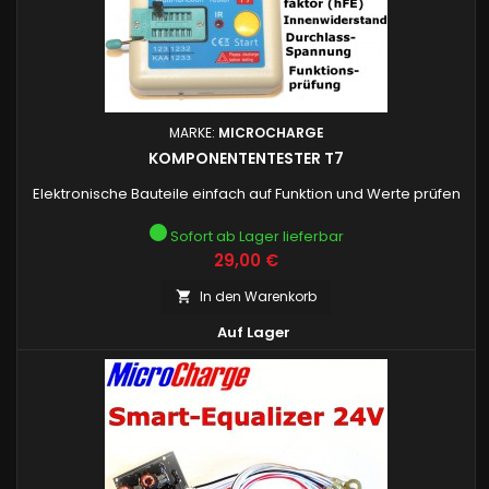
MARKE:
MICROCHARGE
KOMPONENTENTESTER T7
Elektronische Bauteile einfach auf Funktion und Werte prüfen
Sofort ab Lager lieferbar
Preis
29,00 €
In den Warenkorb


Auf Lager