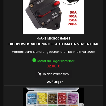
MARKE:
MICROCHARGE
HIGHPOWER-SICHERUNGS- AUTOMATEN VERSENKBAR
Versenkbare Sicherungsautomaten bis maximal 300A
Sofort ab Lager lieferbar
Preis
32,00 €
In den Warenkorb


Auf Lager