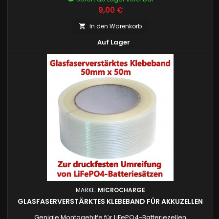
Preis
9,00 €
In den Warenkorb


Auf Lager
MARKE:
MICROCHARGE
GLASFASERVERSTÄRKTES KLEBEBAND FÜR AKKUZELLEN
Geniale Montagehilfe für LiFePO4-Batteriezellen