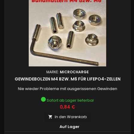
MARKE:
MICROCHARGE
GEWINDEBOLZEN M4 BZW. M6 FÜR LIFEPO4-ZELLEN
Nie wieder Probleme mit ausgerissenen Gewinden
Sofort ab Lager lieferbar
Preis
0,84 €
In den Warenkorb


Auf Lager