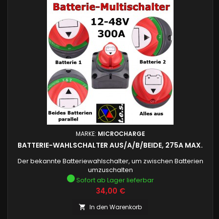
MARKE:
MICROCHARGE
BATTERIE-WAHLSCHALTER AUS/A/B/BEIDE, 275A MAX.
Der bekannte Batteriewahlschalter, um zwischen Batterien
umzuschalten
Sofort ab Lager lieferbar
Preis
34,00 €
In den Warenkorb
